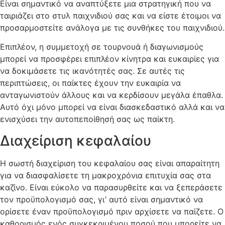
Είναι σημαντικό να αναπτύξετε μια στρατηγική που να
ταιριάζει στο στυλ παιχνιδιού σας και να είστε έτοιμοι να
προσαρμοστείτε ανάλογα με τις συνθήκες του παιχνιδιού.
Επιπλέον, η συμμετοχή σε τουρνουά ή διαγωνισμούς
μπορεί να προσφέρει επιπλέον κίνητρα και ευκαιρίες για
να δοκιμάσετε τις ικανότητές σας. Σε αυτές τις
περιπτώσεις, οι παίκτες έχουν την ευκαιρία να
ανταγωνιστούν άλλους και να κερδίσουν μεγάλα έπαθλα.
Αυτό όχι μόνο μπορεί να είναι διασκεδαστικό αλλά και να
ενισχύσει την αυτοπεποίθησή σας ως παίκτη.
Διαχείριση κεφαλαίου
Η σωστή διαχείριση του κεφαλαίου σας είναι απαραίτητη
για να διασφαλίσετε τη μακροχρόνια επιτυχία σας στα
καζίνο. Είναι εύκολο να παρασυρθείτε και να ξεπεράσετε
τον προϋπολογισμό σας, γι’ αυτό είναι σημαντικό να
ορίσετε έναν προϋπολογισμό πριν αρχίσετε να παίζετε. Ο
καθορισμός ενός συγκεκριμένου ποσού που μπορείτε να