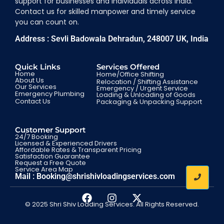
support for businesses and individuals across India.
Contact us for skilled manpower and timely service
you can count on.
Address : Sevli Badowala Dehradun, 248007 UK, India
Quick Links
Services Offered
Home
Home/Office Shifting
About Us
Relocation / Shifting Assistance
Our Services
Emergency / Urgent Service
Emergency Plumbing
Loading & Unloading of Goods
Contact Us
Packaging & Unpacking Support
Customer Support
24/7 Booking
Licensed & Experienced Drivers
Affordable Rates & Transparent Pricing
Satisfaction Guarantee
Request a Free Quote
Service Area Map
Mail : Booking@shrishivloadingservices.com
© 2025 Shri Shiv Loading Services. All Rights Reserved.