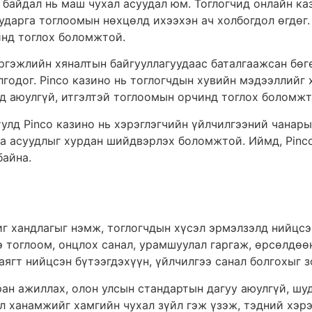
байдал нь маш чухал асуудал юм. Тоглогчид онлайн ка
ударга тоглоомын нөхцөлд ихээхэн ач холбогдол өгдөг.
инд тоглох боломжтой.
гэжлийн хяналтын байгууллагуудаас баталгаажсан бөгө
годог. Pinco казино нь тоглогчдын хувийн мэдээллийг 
д аюулгүй, итгэлтэй тоглоомын орчинд тоглох боломжт
тулд Pinco казино нь хэрэглэгчийн үйлчилгээний чанар
ваа асуудлыг хурдан шийдвэрлэх боломжтой. Иймд, Pinc
байна.
иг хандлагыг нэмж, тоглогчдын хүсэл эрмэлзэлд нийцсэ
 тоглоом, онцлох санал, урамшуулал гаргаж, өрсөлдөөн
ягт нийцсэн бүтээгдэхүүн, үйлчилгээ санал болгохыг з
ан ажиллах, олон улсын стандартын дагуу аюулгүй, шу
эл ханамжийг хамгийн чухал зүйл гэж үзэж, тэдний хэр