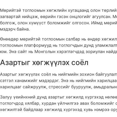
Мөрийтэй тоглоомын хөгжлийн хугацаанд олон төрлийн 
загвартай нийцэж, өөрийн гэсэн онцлогийг агуулсан. 
болгож, олон хүмүүст боломжийг олгосон. Иймд мөрийт
мэдэрч байна.
Өнөөдөр мөрийтэй тоглоомын салбар нь өндөр хөгжилт
тоглоомын платформууд нь тоглогчдын дунд уламжлалт
юм. Энэ сайт нь Монголын хэрэглэгчдэд зориулан найд
Азартыг хөгжүүлэх соёл
Азартыг хөгжүүлэх соёл нь нийгмийн зохион байгуулал
сэтгэл ханамжийг мэдэрдэг. Энэ нь нийгмийн харилцаа
харилцааг сайжруулж, стрессийг бууруулж, амьдралынх
Залуу үеийнхний дунд азартыг хөгжилд хүргэхэд нөлөөл
тоглогчдод хялбар, хурдан үйлчилгээ авах боломжийг 
хөгжилтэй байдлаар хөгжилд хүргэхэд хувь нэмрээ ору