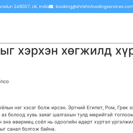
hradun 248007, UK, India
booking@shrishivloadingservices.co
HOME
ABOUT
SERVICES
PRICING
CONTACT
ыг хэрхэн хөгжилд хүр
inco
лын нэг хэсэг болж ирсэн. Эртний Египет, Ром, Грек з
 аз болоод хувь заяаг шалгахын тулд мөрийтэй тоглоо
 энэ өвөрмөц соёл нь одоогийн өдөрт хүртэл үргэлжил
ыг санал болгож байна.