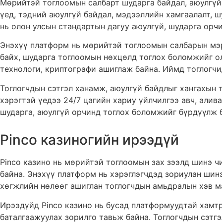
Мөрийтэй тоглоомын салбарт шударга байдал, аюулгүй 
үед, тэдний аюулгүй байдал, мэдээллийн хамгаалалт, ш
нь олон улсын стандартын дагуу аюулгүй, шударга орч
Энэхүү платформ нь мөрийтэй тоглоомын салбарын мэр
байх, шударга тоглоомын нөхцөлд тоглох боломжийг ол
технологи, криптографи ашиглаж байна. Иймд тоглогчи
Тоглогчдын сэтгэл ханамж, аюулгүй байдлыг хангахын 
хэрэгтэй үедээ 24/7 цагийн хариу үйлчилгээ авч, али
шударга, аюулгүй орчинд тоглох боломжийг бүрдүүлж 
Pinco казиногийн ирээдүй
Pinco казино нь мөрийтэй тоглоомын зах зээлд шинэ ч
байна. Энэхүү платформ нь хэрэглэгчдэд зориулан шинэ
хөгжлийн нөлөөг ашиглан тоглогчдын амьдралын хэв ма
Ирээдүйд Pinco казино нь бусад платформуудтай хамтр
баталгаажуулах зорилго тавьж байна. Тоглогчдын сэтг