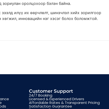
эд зориулан оролцохоор бэлэн байна.
 зээлд илүү их өөрчлөлт, шинэчлэл хийх зорилгоор
н хөгжил, инновацийн нэг хэсэг болох боломжтой.
Customer Support
24/7 Booking
tance
Licensed & Experienced Drivers
e
Affordable Rates & Transparent Pricing
oods
Satisfaction Guarantee