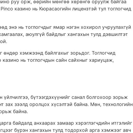
зино руу орж, өөрийн мөнгөө хөрөнгө оруулж байгаа
 Pinco казино нь Кюрасаогийн лицензтэй тул тоглогчид
өд энэ нь тоглогчдыг ямар нэгэн хохирол учруулахгүй
хамгаалах, аюулгүй байдлыг хангахын тулд дэвшилтэт
ой.
ыг өндөр хэмжээнд байлгахыг зорьдог. Тоглогчид
o казино нь тоглогчдын сайн сайхныг хариуцаж,
н үйлчилгээ, бүтээгдэхүүнийг санал болгохоор зорьж
т зах зээлд оролцох хүсэлтэй байна. Мөн, технологийн
орьж байна.
дарга байдалд анхаарах замаар хэрэглэгчдийн итгэлийг
эгцээг бүрэн хангахын тулд тодорхой арга хэмжээг авч