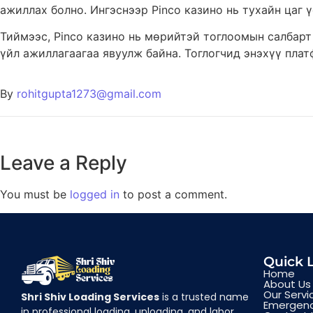
ажиллах болно. Ингэснээр Pinco казино нь тухайн цаг 
Тиймээс, Pinco казино нь мөрийтэй тоглоомын салбарт
үйл ажиллагаагаа явуулж байна. Тоглогчид энэхүү пла
By
rohitgupta1273@gmail.com
Leave a Reply
You must be
logged in
to post a comment.
Quick 
Home
About Us
Our Servi
Shri Shiv Loading Services
is a trusted name
Emergenc
in professional loading, unloading, and labor