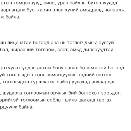
ортын тэмцээнүүд, кино, уран сайхны бүтээлүүдэд
згаарлагдаж бус, харин олон хүний амьдралд нөлөөлж
ж байна.
ийн лицензтэй бөгөөд энэ нь тоглогчдын аюулгүй
лбэл, ширээний тоглоом, слот, амьд дилерүүдтэй
бүртгүүлэх үедээ анхны бонус авах боломжтой бөгөөд
й тоглогчдын тоог нэмэгдүүлэх, тэдний сэтгэл
, тоглогчдын туршлагыг сайжруулахад анхаардаг.
, шударга тоглоомын орчныг бий болгохыг зорьдог.
мөрийтэй тоглоомын соёлыг шинэ шатанд гаргах
арцуулж байна.