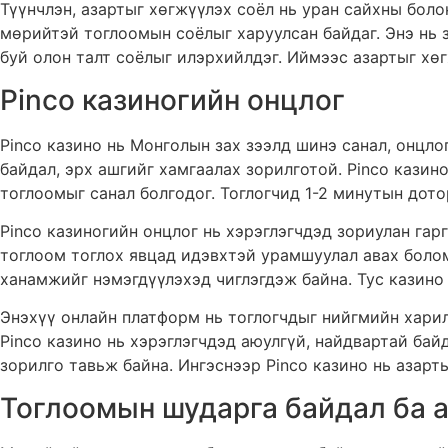
Түүнчлэн, азартыг хөгжүүлэх соёл нь уран сайхны боло
мөрийтэй тоглоомын соёлыг харуулсан байдаг. Энэ нь 
буй олон талт соёлыг илэрхийлдэг. Иймээс азартыг хө
Pinco казиногийн онцлог
Pinco казино нь Монголын зах зээлд шинэ санал, онцло
байдал, эрх ашгийг хамгаалах зорилготой. Pinco кази
тоглоомыг санал болгодог. Тоглогчид 1-2 минутын дот
Pinco казиногийн онцлог нь хэрэглэгчдэд зориулан га
тоглоом тоглох явцад идэвхтэй урамшуулал авах болом
ханамжийг нэмэгдүүлэхэд чиглэгдэж байна. Тус казино
Энэхүү онлайн платформ нь тоглогчдыг нийгмийн харил
Pinco казино нь хэрэглэгчдэд аюулгүй, найдвартай ба
зорилго тавьж байна. Ингэснээр Pinco казино нь азарт
Тоглоомын шударга байдал ба 