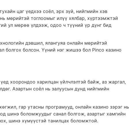
ухайн цаг үедхээ соёл, эрх зүй, нийгмийн хэв
л нь мөрийтэй тоглоомыг илүү хялбар, хүртээмжтэй
ий ул мөрөө үлдээж, одоо ч түүний үр дүнг бид
хнологийн дэвшил, ялангуяа онлайн мөрийтэй
л болгох болсон. Үүний нэг жишээ бол Pinco казино
үед хоорондоо харилцан үйлчлэлтэй байж, аз жаргал,
лдөг. Азартын соёл нь залуусын дунд нийгмийн
өгжил, гар утасны програмууд, онлайн казино зэрэг нь
чдод шинэ боломжуудыг санал болгож, азартыг хамгийн
лох, шинэ хүмүүстэй танилцах боломжтой.