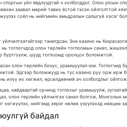
н спортын үйл явдлуудтай ч холбогддог. Олон улсын сп
зөвхөн заавал мөрий тавих ёстой гэсэн ойлголттой хя
гжүүлэх соёл нь нийгмийн амьдралын салшгүй хэсэг бол
г үйлчилгээтэйгээр танигдсан. Энэ казино нь Кюрасаог
но нь тоглогчдод олон төрлийн тоглоомын санал, жишээ
ор бүртгүүлж, шууд тоглоомд оролцох боломжтой.
ргасан олон төрлийн бонус, урамшуулал юм. Тоглогчид 
жтой. Эдгээр боломжууд нь тус казино руу орж ирж бу
 нь илүү их хөгжил, өрсөлдөөний ач холбогдлыг ойлгож
цаа, найдвартай орчинд тоглохыг урамшуулж, зугаатай
йдал, олон төрлийн үйлчилгээ санал болгож, Монголын 
ыг хөгжүүлэх, нийгэмд эерэг нөлөө үзүүлэхэд нөөцөө з
аюулгүй байдал