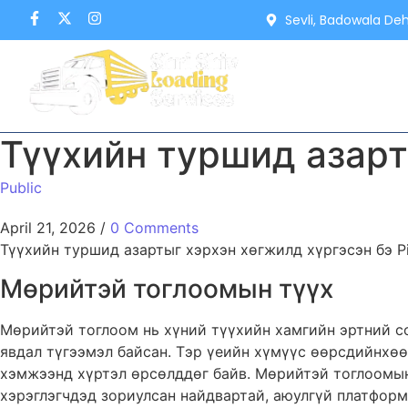
Sevli, Badowala De
Түүхийн туршид азарт
Public
April 21, 2026
/
0 Comments
Түүхийн туршид азартыг хэрхэн хөгжилд хүргэсэн бэ P
Мөрийтэй тоглоомын түүх
Мөрийтэй тоглоом нь хүний түүхийн хамгийн эртний соё
явдал түгээмэл байсан. Тэр үеийн хүмүүс өөрсдийнхөө
хэмжээнд хүртэл өрсөлддөг байв. Мөрийтэй тоглоомын
хэрэглэгчдэд зориулсан найдвартай, аюулгүй платформ