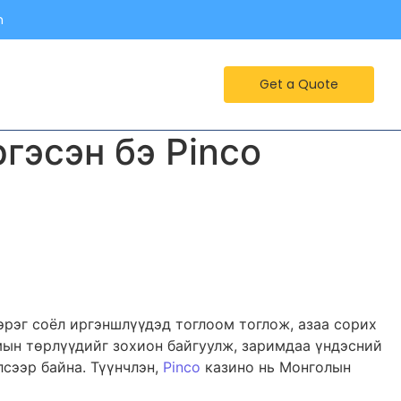
m
Get a Quote
гэсэн бэ Pinco
эрэг соёл иргэншлүүдэд тоглоом тоглож, азаа сорих
мын төрлүүдийг зохион байгуулж, заримдаа үндэсний
сээр байна. Түүнчлэн,
Pinco
казино нь Монголын