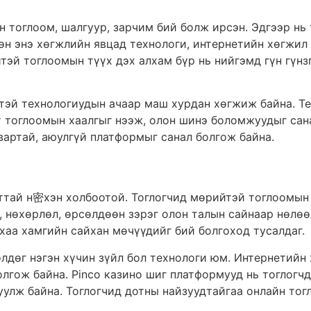
тоглоом, шалгуур, зарчим бий болж ирсэн. Эдгээр нь т
Мөн энэ хөгжлийн явцад технологи, интернетийн хөгжи
эй тоглоомын түүх дэх алхам бүр нь нийгэмд гүн гүнзг
эй технологиудын ачаар маш хурдан хөгжиж байна. Те
 тоглоомын хаалгыг нээж, олон шинэ боломжуудыг сана
вартай, аюулгүй платформыг санал болгож байна.
ттай н密хэн холбоотой. Тоглогчид мөрийтэй тоглоомын 
, нөхөрлөл, өрсөлдөөн зэрэг олон талын сайнаар нөлөө
аа хамгийн сайхан мөчүүдийг бий болгоход тусалдаг.
дөг нэгэн хүчин зүйл бол технологи юм. Интернетийн х
олгож байна. Pinco казино шиг платформууд нь тоглог
улж байна. Тоглогчид дотны найзуудтайгаа онлайн тог