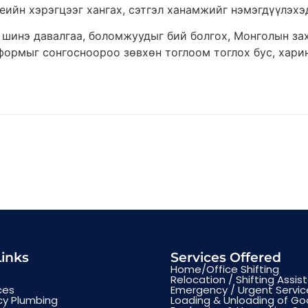
үеийн хэрэгцээг хангах, сэтгэл ханамжийг нэмэгдүүлэх
 шинэ давалгаа, боломжуудыг бий болгох, Монголын зах
тформыг сонгосноороо зөвхөн тоглоом тоглох бус, хари
Links
Services Offered
Home/Office Shifting
Relocation / Shifting Assis
ces
Emergency / Urgent Servic
y Plumbing
Loading & Unloading of G