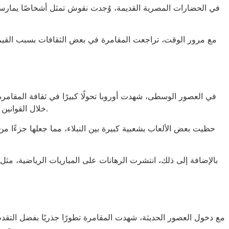
في الحضارات المصرية القديمة، وُجدت نقوش تمثل أشخاصًا يمارسون 
مع مرور الوقت، تراجعت المقامرة في بعض الثقافات بسبب القيم 
في العصور الوسطى، شهدت أوروبا تحولًا كبيرًا في ثقافة المقامر
خلال القوانين التي وُضعت للحد من الشغب والمشاكل التي قد تنجم عنها. برزت في هذه الفترة ألعاب مثل البوكر، التي ارتبطت بأجواء الحانات والمقاهي.
حظيت بعض الألعاب بشعبية كبيرة بين النبلاء، مما جعلها جزءًا م
بالإضافة إلى ذلك، انتشرت الرهانات على المباريات الرياضية، مثل
مع دخول العصور الحديثة، شهدت المقامرة تطورًا جذريًا بفضل التقد