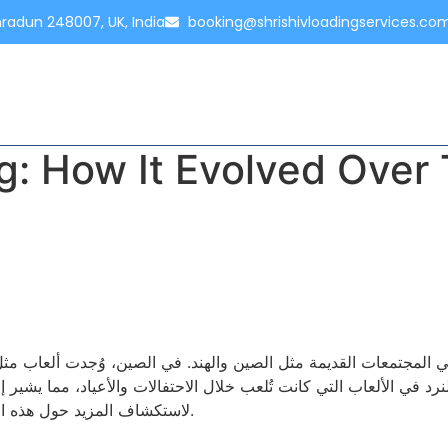
hradun 248007, UK, India
booking@shrishivloadingservices.co
HOME
ABOUT
SERVICES
PRICING
CONTACT
g: How It Evolved Over
أت في المجتمعات القديمة مثل الصين والهند. في الصين، وُجدت ألعاب م
لنرد في الألعاب التي كانت تُلعب خلال الاحتفالات والأعياد، مما يشير 
لاستكشاف المزيد حول هذه الأنشطة.