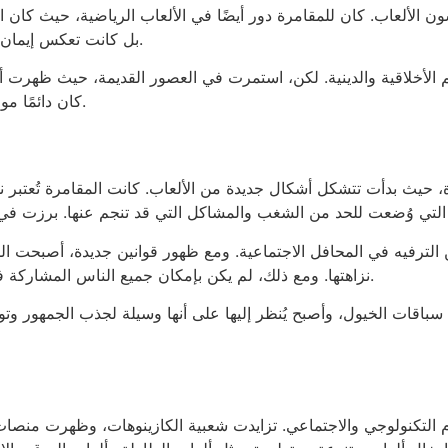
الألعاب. كان للمقامرة دور أيضًا في الألعاب الرياضية، حيث كان ال
بل كانت تعكس إيمان الناس بالعناية الإلهية، حيث اعتقدوا أن النتائج كانت تتأثر بقوى خارقة.
الأخلاقية والدينية. لكن، استمرت في العصور القديمة، حيث ظهرت أ
كان دائمًا موجودًا في نفس الإنسان، وعبّر عن سعيهم نحو تحقيق الثروة والمغامرة.
ة، حيث بدأت تتشكل أشكال جديدة من الألعاب. كانت المقامرة تُعتبر ن
ن الترفيه في المحافل الاجتماعية. ومع ظهور قوانين جديدة، أصبحت ا
نزاهتها. ومع ذلك، لم يكن بإمكان جميع الناس المشاركة في هذه الأنشطة، فقد كانت مقصورة على الطبقات العليا في المجتمع.
 سباقات الخيول، وأصبح يُنظر إليها على أنها وسيلة لجذب الجمهور وت
م التكنولوجي والاجتماعي. تزايدت شعبية الكازينوهات، وظهرت منصات