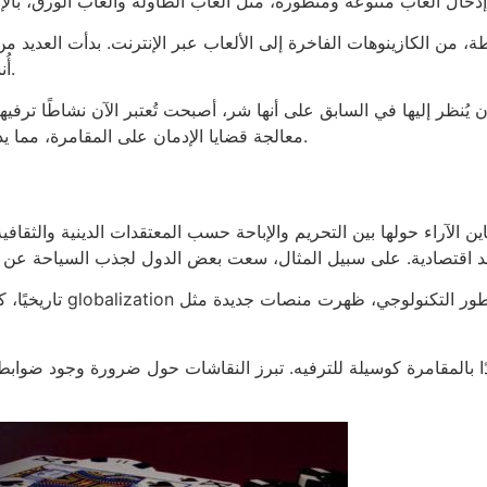
 الكازينوهات الفاخرة إلى الألعاب عبر الإنترنت. بدأت العديد من 
أُنشئت هيئات رقابية تُشرف على الكازينوهات وتضمن التزامها بالقوانين.
 يُنظر إليها في السابق على أنها شر، أصبحت تُعتبر الآن نشاطًا ترفي
معالجة قضايا الإدمان على المقامرة، مما يدل على الوعي المتزايد بأهمية التوازن بين الترفيه والمخاطر المحتملة.
ن الآراء حولها بين التحريم والإباحة حسب المعتقدات الدينية والثقافية.
تاريخيًا، كانت المقامر
زايدًا بالمقامرة كوسيلة للترفيه. تبرز النقاشات حول ضرورة وجود ضوا