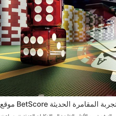
ع BetScore وتجربة المقامرة الحديثة
رفيهية، من الألعاب التقليدية إلى الابتكارات الحديثة. تتميز واجهته