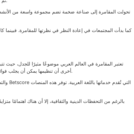
تم إدخال ألعاب متنوعة ومتطورة، مثل ألعاب الطاولة وألعاب الورق، بالإضافة إلى ماكينات القمار، التي أصبحت تمثل جزءًا كبيرًا من الإيرادات.
تحولت المقامرة إلى صناعة ضخمة تضم مجموعة واسعة من الأنشطة، من
كما بدأت المجتمعات في إعادة النظر في نظرتها للمقامرة. فبينما كان
تعتبر المقامرة في العالم العربي موضوعًا مثيرًا للجدل، حيث تتباي
أخرى أن تنظيمها يمكن أن يجلب فوائد اقتصادية. على سبيل المثال، سعت بعض الدول لجذب السياحة عن طريق إنشاء كازينوهات في مناطق معينة، مثل شرم الشيخ في مصر.
بالرغم من التحفظات الدينية والثقافية، إلا أن هناك اهتمامًا مت