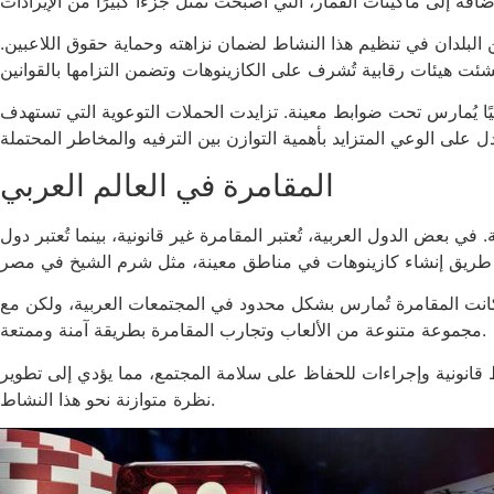
البلدان في تنظيم هذا النشاط لضمان نزاهته وحماية حقوق اللاعبين.
هيًا يُمارس تحت ضوابط معينة. تزايدت الحملات التوعوية التي تستهدف
المقامرة في العالم العربي
 في بعض الدول العربية، تُعتبر المقامرة غير قانونية، بينما تُعتبر دول
ة تُمارس بشكل محدود في المجتمعات العربية، ولكن مع globalization والتطور التكنولوجي، ظهرت منصات جديدة مثل Betscore التي تُقدم خدماتها باللغة العربية. توفر هذه المنصات
مجموعة متنوعة من الألعاب وتجارب المقامرة بطريقة آمنة وممتعة.
بط قانونية وإجراءات للحفاظ على سلامة المجتمع، مما يؤدي إلى تطوير
نظرة متوازنة نحو هذا النشاط.