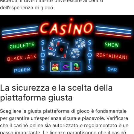
Ricorda, il divertimento deve essere al centro
dell’esperienza di gioco.
La sicurezza e la scelta della
piattaforma giusta
Scegliere la giusta piattaforma di gioco è fondamentale
per garantire un’esperienza sicura e piacevole. Verificare
che il casinò online sia autorizzato e regolamentato è un
passo importante. Le licenze garantiscono che il casinò