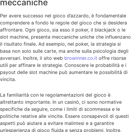
meccaniche
Per avere successo nel gioco d’azzardo, è fondamentale
comprendere a fondo le regole del gioco che si desidera
affrontare. Ogni gioco, sia esso il poker, il blackjack o le
slot machine, presenta meccaniche uniche che influenzano
il risultato finale. Ad esempio, nel poker, la strategia si
basa non solo sulle carte, ma anche sulla psicologia degli
avversari. Inoltre, il sito web
browinner.co.it
offre risorse
utili per affinare le strategie. Conoscere le probabilità e i
payout delle slot machine può aumentare le possibilità di
vincita.
La familiarità con le regolamentazioni del gioco è
altrettanto importante. In un casinò, ci sono normative
specifiche da seguire, come i limiti di scommessa e le
politiche relative alle vincite. Essere consapevoli di questi
aspetti può aiutare a evitare malintesi e a garantire
un’esperienza di gioco fluida e senza problemi. Inoltre,