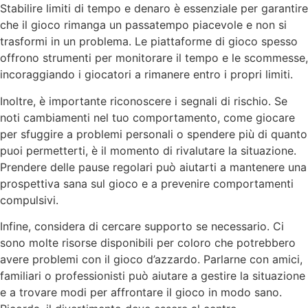
Stabilire limiti di tempo e denaro è essenziale per garantire
che il gioco rimanga un passatempo piacevole e non si
trasformi in un problema. Le piattaforme di gioco spesso
offrono strumenti per monitorare il tempo e le scommesse,
incoraggiando i giocatori a rimanere entro i propri limiti.
Inoltre, è importante riconoscere i segnali di rischio. Se
noti cambiamenti nel tuo comportamento, come giocare
per sfuggire a problemi personali o spendere più di quanto
puoi permetterti, è il momento di rivalutare la situazione.
Prendere delle pause regolari può aiutarti a mantenere una
prospettiva sana sul gioco e a prevenire comportamenti
compulsivi.
Infine, considera di cercare supporto se necessario. Ci
sono molte risorse disponibili per coloro che potrebbero
avere problemi con il gioco d’azzardo. Parlarne con amici,
familiari o professionisti può aiutare a gestire la situazione
e a trovare modi per affrontare il gioco in modo sano.