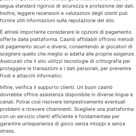
segua standard rigorosi di sicurezza e protezione dei dati.
Inoltre, leggere recensioni e valutazioni degli utenti può
fornire utili informazioni sulla reputazione del sito.
È altresì importante considerare le opzioni di pagamento
offerte dalla piattaforma. Casinò affidabili offrono metodi
di pagamento sicuri e diversi, consentendo ai giocatori di
scegliere quello che meglio si adatta alle proprie esigenze.
Assicurati che il sito utilizzi tecnologie di crittografia per
proteggere le transazioni e i dati personali, per prevenire
frodi e attacchi informatici.
Infine, verifica il supporto clienti. Un buon casinò
dovrebbe offrire assistenza disponibile in diverse lingue e
canali. Potrai così risolvere tempestivamente eventuali
problemi e ricevere chiarimenti. Scegliere una piattaforma
con un servizio clienti efficiente è fondamentale per
garantire un’esperienza di gioco senza intoppi e senza
stress.