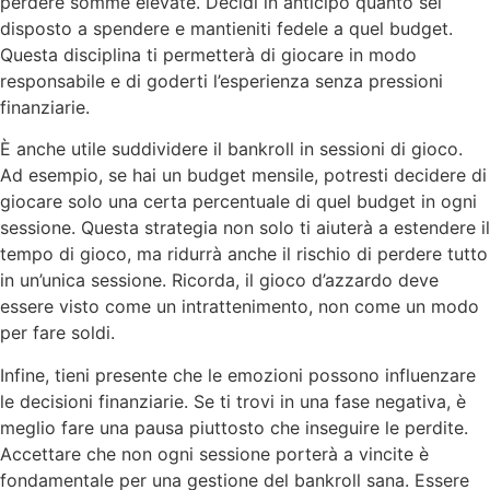
perdere somme elevate. Decidi in anticipo quanto sei
disposto a spendere e mantieniti fedele a quel budget.
Questa disciplina ti permetterà di giocare in modo
responsabile e di goderti l’esperienza senza pressioni
finanziarie.
È anche utile suddividere il bankroll in sessioni di gioco.
Ad esempio, se hai un budget mensile, potresti decidere di
giocare solo una certa percentuale di quel budget in ogni
sessione. Questa strategia non solo ti aiuterà a estendere il
tempo di gioco, ma ridurrà anche il rischio di perdere tutto
in un’unica sessione. Ricorda, il gioco d’azzardo deve
essere visto come un intrattenimento, non come un modo
per fare soldi.
Infine, tieni presente che le emozioni possono influenzare
le decisioni finanziarie. Se ti trovi in una fase negativa, è
meglio fare una pausa piuttosto che inseguire le perdite.
Accettare che non ogni sessione porterà a vincite è
fondamentale per una gestione del bankroll sana. Essere