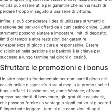
vincita può essere utile per garantire che non si rischi di
perdere troppo in seguito a una serie di vittorie.
Infine, si può considerare l’idea di utilizzare strumenti di
gestione del bankroll offerti da alcuni casinò online. Questi
strumenti possono aiutare a impostare limiti di deposito,
limiti di tempo e altre restrizioni per garantire
un’esperienza di gioco sicura e responsabile. Essere
disciplinati nella gestione del bankroll è la chiave per il
successo a lungo termine nei giochi di casinò.
Sfruttare le promozioni e i bonus
Un altro aspetto fondamentale per dominare il gioco nei
casinò online è saper sfruttare al meglio le promozioni e i
bonus offerti. I casinò online, come Westace, offrono
spesso pacchetti di benvenuto, giri gratuiti e cashback,
che possono fornire un vantaggio significativo ai giocatori.
È importante leggere i termini e le condizioni di ogni