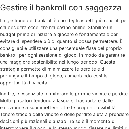
Gestire il bankroll con saggezza
La gestione del bankroll è uno degli aspetti più cruciali per
chi desidera eccellere nei casinò online. Stabilire un
budget prima di iniziare a giocare è fondamentale per
evitare di spendere più di quanto si possa permettere. È
consigliabile utilizzare una percentuale fissa del proprio
bankroll per ogni sessione di gioco, in modo da garantire
una maggiore sostenibilità nel lungo periodo. Questa
strategia permette di minimizzare le perdite e di
prolungare il tempo di gioco, aumentando così le
opportunità di vincita.
Inoltre, è essenziale monitorare le proprie vincite e perdite.
Molti giocatori tendono a lasciarsi trasportare dalle
emozioni e a scommettere oltre le proprie possibilità.
Tenere traccia delle vincite e delle perdite aiuta a prendere
decisioni più razionali e a stabilire se è il momento di
interrompere il gioco. Allo stesso modo, fissare dei limiti di