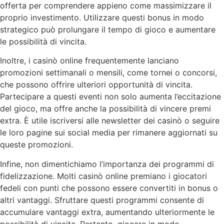
offerta per comprendere appieno come massimizzare il
proprio investimento. Utilizzare questi bonus in modo
strategico può prolungare il tempo di gioco e aumentare
le possibilità di vincita.
Inoltre, i casinò online frequentemente lanciano
promozioni settimanali o mensili, come tornei o concorsi,
che possono offrire ulteriori opportunità di vincita.
Partecipare a questi eventi non solo aumenta l’eccitazione
del gioco, ma offre anche la possibilità di vincere premi
extra. È utile iscriversi alle newsletter dei casinò o seguire
le loro pagine sui social media per rimanere aggiornati su
queste promozioni.
Infine, non dimentichiamo l’importanza dei programmi di
fidelizzazione. Molti casinò online premiano i giocatori
fedeli con punti che possono essere convertiti in bonus o
altri vantaggi. Sfruttare questi programmi consente di
accumulare vantaggi extra, aumentando ulteriormente le
possibilità di vincita. Pertanto, giocare in modo