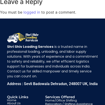
Leave a Reply
You must be
logged in
to post a comment.
Shri Shiv Loading Services
is a trusted name in
professional loading, unloading, and labor supply
solutions. With years of experience and a commitment
to safety and reliability, we offer efficient logistics
support for businesses and individuals across India.
Contact us for skilled manpower and timely service
you can count on.
Address : Sevli Badowala Dehradun, 248007 UK, India
Quick Links
Services Offered
Home
Home/Office Shifting
About Us
Relocation / Shifting Assistance