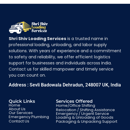
Shri Shiv Loading Services
is a trusted name in
professional loading, unloading, and labor supply
solutions. With years of experience and a commitment
to safety and reliability, we offer efficient logistics
support for businesses and individuals across India.
Contact us for skilled manpower and timely service
you can count on.
Address : Sevli Badowala Dehradun, 248007 UK, India
Quick Links
Services Offered
Home
Home/Office Shifting
About Us
Relocation / Shifting Assistance
Our Services
Emergency / Urgent Service
Emergency Plumbing
Loading & Unloading of Goods
Contact Us
Packaging & Unpacking Support