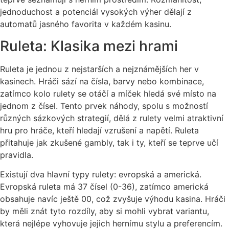
jednoduchost a potenciál vysokých výher dělají z
automatů jasného favorita v každém kasinu.
Ruleta: Klasika mezi hrami
Ruleta je jednou z nejstarších a nejznámějších her v
kasinech. Hráči sází na čísla, barvy nebo kombinace,
zatímco kolo rulety se otáčí a míček hledá své místo na
jednom z čísel. Tento prvek náhody, spolu s možností
různých sázkových strategií, dělá z rulety velmi atraktivní
hru pro hráče, kteří hledají vzrušení a napětí. Ruleta
přitahuje jak zkušené gambly, tak i ty, kteří se teprve učí
pravidla.
Existují dva hlavní typy rulety: evropská a americká.
Evropská ruleta má 37 čísel (0-36), zatímco americká
obsahuje navíc ještě 00, což zvyšuje výhodu kasina. Hráči
by měli znát tyto rozdíly, aby si mohli vybrat variantu,
která nejlépe vyhovuje jejich hernímu stylu a preferencím.