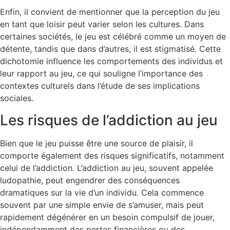
Enfin, il convient de mentionner que la perception du jeu
en tant que loisir peut varier selon les cultures. Dans
certaines sociétés, le jeu est célébré comme un moyen de
détente, tandis que dans d’autres, il est stigmatisé. Cette
dichotomie influence les comportements des individus et
leur rapport au jeu, ce qui souligne l’importance des
contextes culturels dans l’étude de ses implications
sociales.
Les risques de l’addiction au jeu
Bien que le jeu puisse être une source de plaisir, il
comporte également des risques significatifs, notamment
celui de l’addiction. L’addiction au jeu, souvent appelée
ludopathie, peut engendrer des conséquences
dramatiques sur la vie d’un individu. Cela commence
souvent par une simple envie de s’amuser, mais peut
rapidement dégénérer en un besoin compulsif de jouer,
indépendamment des pertes financières ou des