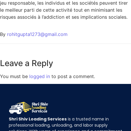
jeu responsable, les individus et les sociétés peuvent tirer
le meilleur parti de cette activité tout en minimisant les
risques associés à l’addiction et ses implications sociales.
By
rohitgupta1273@gmail.com
Leave a Reply
You must be
logged in
to post a comment.
Shri Shiv Loading Services
is a trusted name in
professional loading, unloading, and labor supply