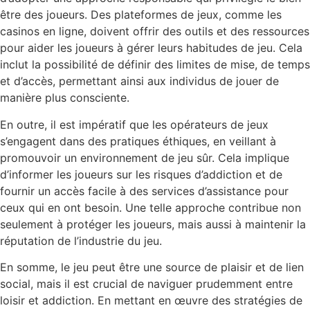
être des joueurs. Des plateformes de jeux, comme les
casinos en ligne, doivent offrir des outils et des ressources
pour aider les joueurs à gérer leurs habitudes de jeu. Cela
inclut la possibilité de définir des limites de mise, de temps
et d’accès, permettant ainsi aux individus de jouer de
manière plus consciente.
En outre, il est impératif que les opérateurs de jeux
s’engagent dans des pratiques éthiques, en veillant à
promouvoir un environnement de jeu sûr. Cela implique
d’informer les joueurs sur les risques d’addiction et de
fournir un accès facile à des services d’assistance pour
ceux qui en ont besoin. Une telle approche contribue non
seulement à protéger les joueurs, mais aussi à maintenir la
réputation de l’industrie du jeu.
En somme, le jeu peut être une source de plaisir et de lien
social, mais il est crucial de naviguer prudemment entre
loisir et addiction. En mettant en œuvre des stratégies de