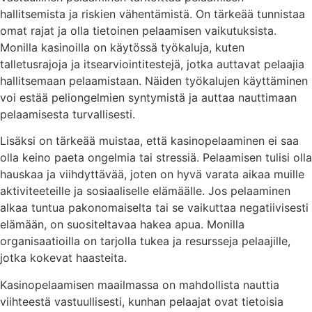
hallitsemista ja riskien vähentämistä. On tärkeää tunnistaa
omat rajat ja olla tietoinen pelaamisen vaikutuksista.
Monilla kasinoilla on käytössä työkaluja, kuten
talletusrajoja ja itsearviointitestejä, jotka auttavat pelaajia
hallitsemaan pelaamistaan. Näiden työkalujen käyttäminen
voi estää peliongelmien syntymistä ja auttaa nauttimaan
pelaamisesta turvallisesti.
Lisäksi on tärkeää muistaa, että kasinopelaaminen ei saa
olla keino paeta ongelmia tai stressiä. Pelaamisen tulisi olla
hauskaa ja viihdyttävää, joten on hyvä varata aikaa muille
aktiviteeteille ja sosiaaliselle elämäälle. Jos pelaaminen
alkaa tuntua pakonomaiselta tai se vaikuttaa negatiivisesti
elämään, on suositeltavaa hakea apua. Monilla
organisaatioilla on tarjolla tukea ja resursseja pelaajille,
jotka kokevat haasteita.
Kasinopelaamisen maailmassa on mahdollista nauttia
viihteestä vastuullisesti, kunhan pelaajat ovat tietoisia