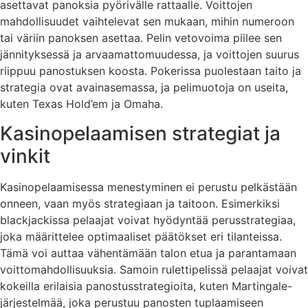
asettavat panoksia pyörivälle rattaalle. Voittojen
mahdollisuudet vaihtelevat sen mukaan, mihin numeroon
tai väriin panoksen asettaa. Pelin vetovoima piilee sen
jännityksessä ja arvaamattomuudessa, ja voittojen suurus
riippuu panostuksen koosta. Pokerissa puolestaan taito ja
strategia ovat avainasemassa, ja pelimuotoja on useita,
kuten Texas Hold’em ja Omaha.
Kasinopelaamisen strategiat ja
vinkit
Kasinopelaamisessa menestyminen ei perustu pelkästään
onneen, vaan myös strategiaan ja taitoon. Esimerkiksi
blackjackissa pelaajat voivat hyödyntää perusstrategiaa,
joka määrittelee optimaaliset päätökset eri tilanteissa.
Tämä voi auttaa vähentämään talon etua ja parantamaan
voittomahdollisuuksia. Samoin rulettipelissä pelaajat voivat
kokeilla erilaisia panostusstrategioita, kuten Martingale-
järjestelmää, joka perustuu panosten tuplaamiseen