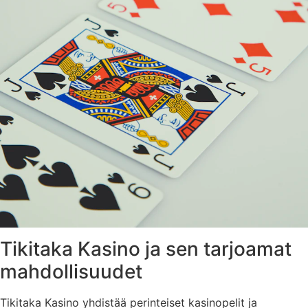
Tikitaka Kasino ja sen tarjoamat
mahdollisuudet
Tikitaka Kasino yhdistää perinteiset kasinopelit ja