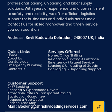
professional loading, unloading, and labor supply
solutions. With years of experience and a commitment
to safety and reliability, we offer efficient logistics
support for businesses and individuals across India.
Contact us for skilled manpower and timely service
you can count on.
Address : Sevli Badowala Dehradun, 248007 UK, India
Quick Links
Services Offered
Home
Home/Office Shifting
About Us
Relocation / Shifting Assistance
Our Services
Emergency / Urgent Service
Emergency Plumbing
Loading & Unloading of Goods
Contact Us
Packaging & Unpacking Support
Customer Support
24/7 Booking
Licensed & Experienced Drivers
Affordable Rates & Transparent Pricing
Satisfaction Guarantee
Request a Free Quote
Service Area Map
Mail : Booking@shrishivloadingservices.com