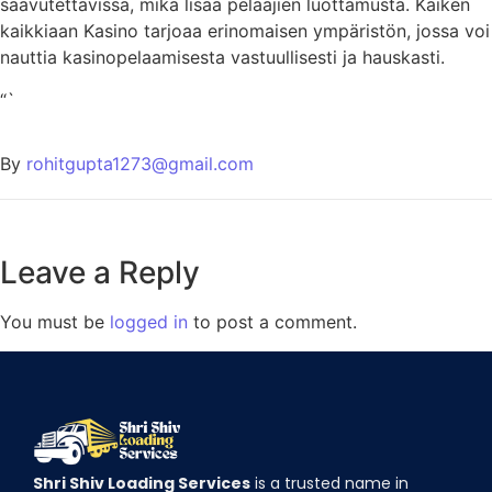
saavutettavissa, mikä lisää pelaajien luottamusta. Kaiken
kaikkiaan Kasino tarjoaa erinomaisen ympäristön, jossa voi
nauttia kasinopelaamisesta vastuullisesti ja hauskasti.
“`
By
rohitgupta1273@gmail.com
Leave a Reply
You must be
logged in
to post a comment.
Shri Shiv Loading Services
is a trusted name in