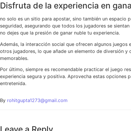
Disfruta de la experiencia en gan
no solo es un sitio para apostar, sino también un espacio 
seguridad, asegurando que todos los jugadores se sientan
no dejes que la presión de ganar nuble tu experiencia.
Además, la interacción social que ofrecen algunos juegos e
otros jugadores, lo que añade un elemento de diversión y 
memorables.
Por último, siempre es recomendable practicar el juego r
experiencia segura y positiva. Aprovecha estas opciones pa
entretenida.
By
rohitgupta1273@gmail.com
Leave a Reply