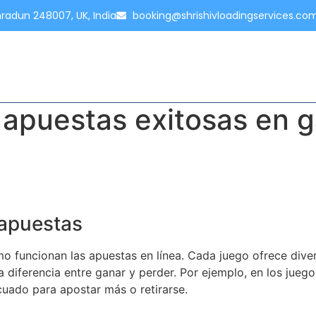
hradun 248007, UK, India
booking@shrishivloadingservices.co
HOME
ABOUT
SERVICES
PRICING
CONTACT
 apuestas exitosas en 
 apuestas
o funcionan las apuestas en línea. Cada juego ofrece diver
 diferencia entre ganar y perder. Por ejemplo, en los jueg
uado para apostar más o retirarse.