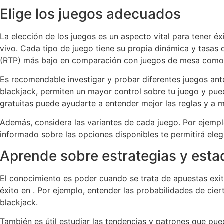
Elige los juegos adecuados
La elección de los juegos es un aspecto vital para tener 
vivo. Cada tipo de juego tiene su propia dinámica y tasas
(RTP) más bajo en comparación con juegos de mesa como el
Es recomendable investigar y probar diferentes juegos an
blackjack, permiten un mayor control sobre tu juego y pued
gratuitas puede ayudarte a entender mejor las reglas y a me
Además, considera las variantes de cada juego. Por ejemplo,
informado sobre las opciones disponibles te permitirá elegi
Aprende sobre estrategias y esta
El conocimiento es poder cuando se trata de apuestas exit
éxito en . Por ejemplo, entender las probabilidades de ci
blackjack.
También es útil estudiar las tendencias y patrones que pued