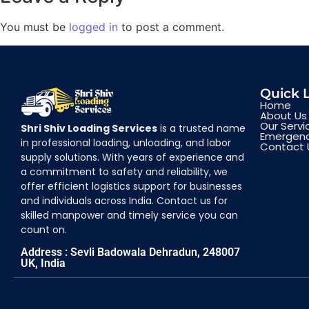
You must be
logged in
to post a comment.
Quick 
Home
About Us
Our Servi
Shri Shiv Loading Services
is a trusted name
Emergenc
in professional loading, unloading, and labor
Contact 
supply solutions. With years of experience and
a commitment to safety and reliability, we
offer efficient logistics support for businesses
and individuals across India. Contact us for
skilled manpower and timely service you can
count on.
Address : Sevli Badowala Dehradun, 248007
UK, India