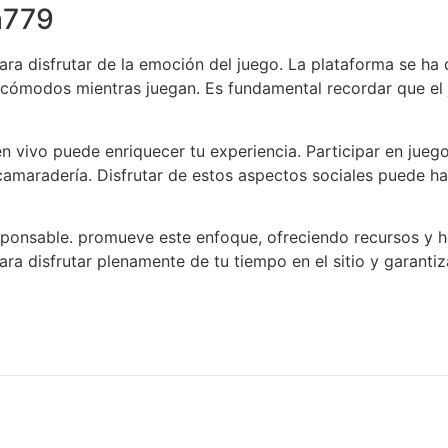
a779
para disfrutar de la emoción del juego. La plataforma se ha
 cómodos mientras juegan. Es fundamental recordar que el 
n vivo puede enriquecer tu experiencia. Participar en juego
camaradería. Disfrutar de estos aspectos sociales puede h
esponsable. promueve este enfoque, ofreciendo recursos y 
ra disfrutar plenamente de tu tiempo en el sitio y garantiz