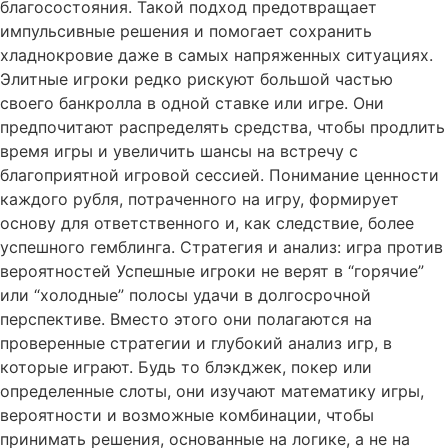
благосостояния. Такой подход предотвращает
импульсивные решения и помогает сохранить
хладнокровие даже в самых напряженных ситуациях.
Элитные игроки редко рискуют большой частью
своего банкролла в одной ставке или игре. Они
предпочитают распределять средства, чтобы продлить
время игры и увеличить шансы на встречу с
благоприятной игровой сессией. Понимание ценности
каждого рубля, потраченного на игру, формирует
основу для ответственного и, как следствие, более
успешного гемблинга. Стратегия и анализ: игра против
вероятностей Успешные игроки не верят в “горячие”
или “холодные” полосы удачи в долгосрочной
перспективе. Вместо этого они полагаются на
проверенные стратегии и глубокий анализ игр, в
которые играют. Будь то блэкджек, покер или
определенные слоты, они изучают математику игры,
вероятности и возможные комбинации, чтобы
принимать решения, основанные на логике, а не на