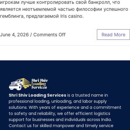
игрокам лучше контролировать свой банкролл, что
является неотъемлемой частью философии успешного
гемблинга, предлагаемой Iris casino.
June 4, 2026
/
Comments Off
Read More
Shri Shiv Loading Services
is a trusted name in
professional loading, unloading, and labor supply
solutions. With years of experience and a commitment
to safety and reliability, we offer efficient logistics
support for businesses and individuals across India.
Contact us for skilled manpower and timely service