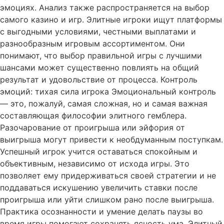
эмоциях. Анализ также распространяется на выбор
самого казино и игр. Элитные игроки ищут платформы
с выгодными условиями, честными выплатами и
разнообразным игровым ассортиментом. Они
понимают, что выбор правильной игры с лучшими
шансами может существенно повлиять на общий
результат и удовольствие от процесса. Контроль
эмоций: тихая сила игрока Эмоциональный контроль
— это, пожалуй, самая сложная, но и самая важная
составляющая философии элитного гемблера.
Разочарование от проигрыша или эйфория от
выигрыша могут привести к необдуманным поступкам.
Успешный игрок учится оставаться спокойным и
объективным, независимо от исхода игры. Это
позволяет ему придерживаться своей стратегии и не
поддаваться искушению увеличить ставки после
проигрыша или уйти слишком рано после выигрыша.
Практика осознанности и умение делать паузы во
время игры помогают сохранять ясность ума. Элитный