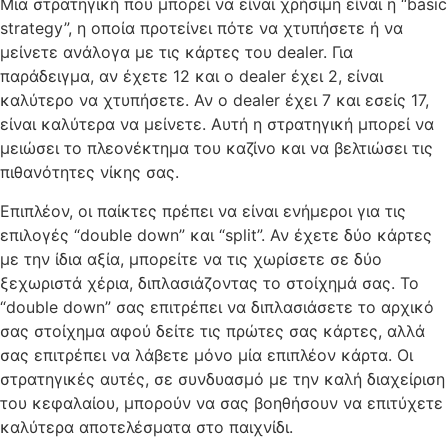
Μια στρατηγική που μπορεί να είναι χρήσιμη είναι η “basic
strategy”, η οποία προτείνει πότε να χτυπήσετε ή να
μείνετε ανάλογα με τις κάρτες του dealer. Για
παράδειγμα, αν έχετε 12 και ο dealer έχει 2, είναι
καλύτερο να χτυπήσετε. Αν ο dealer έχει 7 και εσείς 17,
είναι καλύτερα να μείνετε. Αυτή η στρατηγική μπορεί να
μειώσει το πλεονέκτημα του καζίνο και να βελτιώσει τις
πιθανότητες νίκης σας.
Επιπλέον, οι παίκτες πρέπει να είναι ενήμεροι για τις
επιλογές “double down” και “split”. Αν έχετε δύο κάρτες
με την ίδια αξία, μπορείτε να τις χωρίσετε σε δύο
ξεχωριστά χέρια, διπλασιάζοντας το στοίχημά σας. Το
“double down” σας επιτρέπει να διπλασιάσετε το αρχικό
σας στοίχημα αφού δείτε τις πρώτες σας κάρτες, αλλά
σας επιτρέπει να λάβετε μόνο μία επιπλέον κάρτα. Οι
στρατηγικές αυτές, σε συνδυασμό με την καλή διαχείριση
του κεφαλαίου, μπορούν να σας βοηθήσουν να επιτύχετε
καλύτερα αποτελέσματα στο παιχνίδι.