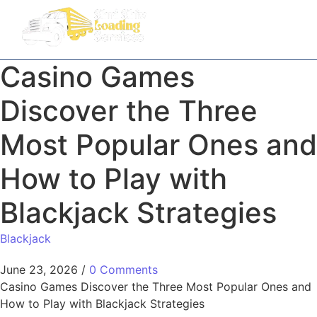
Casino Games
Discover the Three
Most Popular Ones and
How to Play with
Blackjack Strategies
Blackjack
June 23, 2026
/
0 Comments
Casino Games Discover the Three Most Popular Ones and
How to Play with Blackjack Strategies