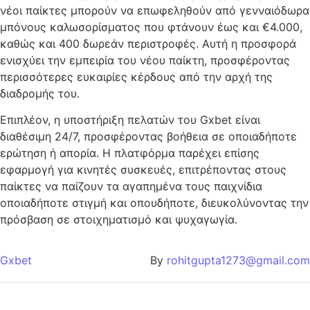
νέοι παίκτες μπορούν να επωφεληθούν από γενναιόδωρα
μπόνους καλωσορίσματος που φτάνουν έως και €4.000,
καθώς και 400 δωρεάν περιστροφές. Αυτή η προσφορά
ενισχύει την εμπειρία του νέου παίκτη, προσφέροντας
περισσότερες ευκαιρίες κέρδους από την αρχή της
διαδρομής του.
Επιπλέον, η υποστήριξη πελατών του Gxbet είναι
διαθέσιμη 24/7, προσφέροντας βοήθεια σε οποιαδήποτε
ερώτηση ή απορία. Η πλατφόρμα παρέχει επίσης
εφαρμογή για κινητές συσκευές, επιτρέποντας στους
παίκτες να παίζουν τα αγαπημένα τους παιχνίδια
οποιαδήποτε στιγμή και οπουδήποτε, διευκολύνοντας την
πρόσβαση σε στοιχηματισμό και ψυχαγωγία.
Gxbet
By
rohitgupta1273@gmail.com