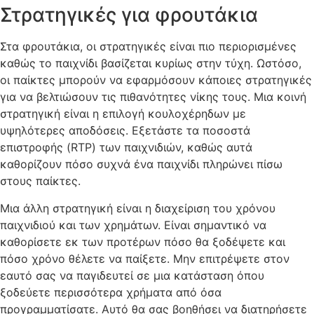
Στρατηγικές για φρουτάκια
Στα φρουτάκια, οι στρατηγικές είναι πιο περιορισμένες
καθώς το παιχνίδι βασίζεται κυρίως στην τύχη. Ωστόσο,
οι παίκτες μπορούν να εφαρμόσουν κάποιες στρατηγικές
για να βελτιώσουν τις πιθανότητες νίκης τους. Μια κοινή
στρατηγική είναι η επιλογή κουλοχέρηδων με
υψηλότερες αποδόσεις. Εξετάστε τα ποσοστά
επιστροφής (RTP) των παιχνιδιών, καθώς αυτά
καθορίζουν πόσο συχνά ένα παιχνίδι πληρώνει πίσω
στους παίκτες.
Μια άλλη στρατηγική είναι η διαχείριση του χρόνου
παιχνιδιού και των χρημάτων. Είναι σημαντικό να
καθορίσετε εκ των προτέρων πόσο θα ξοδέψετε και
πόσο χρόνο θέλετε να παίξετε. Μην επιτρέψετε στον
εαυτό σας να παγιδευτεί σε μια κατάσταση όπου
ξοδεύετε περισσότερα χρήματα από όσα
προγραμματίσατε. Αυτό θα σας βοηθήσει να διατηρήσετε