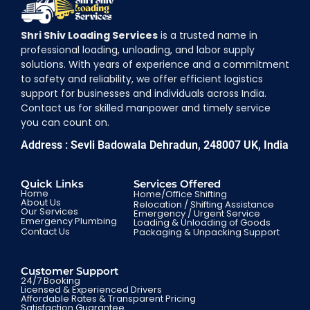
Shri Shiv Loading Services
is a trusted name in
professional loading, unloading, and labor supply
solutions. With years of experience and a commitment
to safety and reliability, we offer efficient logistics
support for businesses and individuals across India.
Contact us for skilled manpower and timely service
you can count on.
Address : Sevli Badowala Dehradun, 248007 UK, India
Quick Links
Services Offered
Home
Home/Office Shifting
About Us
Relocation / Shifting Assistance
Our Services
Emergency / Urgent Service
Emergency Plumbing
Loading & Unloading of Goods
Contact Us
Packaging & Unpacking Support
Customer Support
24/7 Booking
Licensed & Experienced Drivers
Affordable Rates & Transparent Pricing
Satisfaction Guarantee