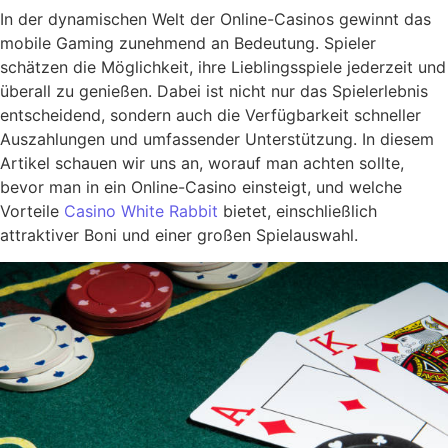
In der dynamischen Welt der Online-Casinos gewinnt das
mobile Gaming zunehmend an Bedeutung. Spieler
schätzen die Möglichkeit, ihre Lieblingsspiele jederzeit und
überall zu genießen. Dabei ist nicht nur das Spielerlebnis
entscheidend, sondern auch die Verfügbarkeit schneller
Auszahlungen und umfassender Unterstützung. In diesem
Artikel schauen wir uns an, worauf man achten sollte,
bevor man in ein Online-Casino einsteigt, und welche
Vorteile
Casino White Rabbit
bietet, einschließlich
attraktiver Boni und einer großen Spielauswahl.