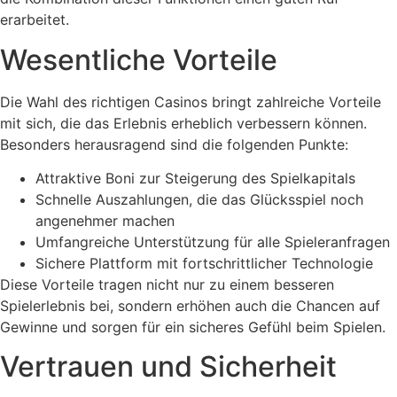
erarbeitet.
Wesentliche Vorteile
Die Wahl des richtigen Casinos bringt zahlreiche Vorteile
mit sich, die das Erlebnis erheblich verbessern können.
Besonders herausragend sind die folgenden Punkte:
Attraktive Boni zur Steigerung des Spielkapitals
Schnelle Auszahlungen, die das Glücksspiel noch
angenehmer machen
Umfangreiche Unterstützung für alle Spieleranfragen
Sichere Plattform mit fortschrittlicher Technologie
Diese Vorteile tragen nicht nur zu einem besseren
Spielerlebnis bei, sondern erhöhen auch die Chancen auf
Gewinne und sorgen für ein sicheres Gefühl beim Spielen.
Vertrauen und Sicherheit