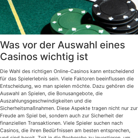
Was vor der Auswahl eines
Casinos wichtig ist
Die Wahl des richtigen Online-Casinos kann entscheidend
für das Spielerlebnis sein. Viele Faktoren beeinflussen die
Entscheidung, wo man spielen möchte. Dazu gehören die
Auswahl an Spielen, die Bonusangebote, die
Auszahlungsgeschwindigkeiten und die
Sicherheitsmaßnahmen. Diese Aspekte tragen nicht nur zur
Freude am Spiel bei, sondern auch zur Sicherheit der
finanziellen Transaktionen. Viele Spieler suchen nach
Casinos, die ihren Bedürfnissen am besten entsprechen,
und sind bereit, Zeit in die Recherche zu investieren, um