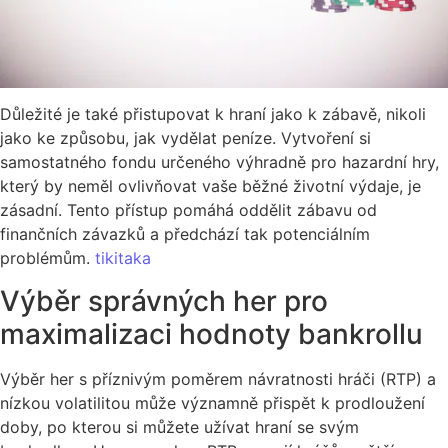
Důležité je také přistupovat k hraní jako k zábavě, nikoli
jako ke způsobu, jak vydělat peníze. Vytvoření si
samostatného fondu určeného výhradně pro hazardní hry,
který by neměl ovlivňovat vaše běžné životní výdaje, je
zásadní. Tento přístup pomáhá oddělit zábavu od
finančních závazků a předchází tak potenciálním
problémům.
tikitaka
Výběr správných her pro
maximalizaci hodnoty bankrollu
Výběr her s příznivým poměrem návratnosti hráči (RTP) a
nízkou volatilitou může významně přispět k prodloužení
doby, po kterou si můžete užívat hraní se svým