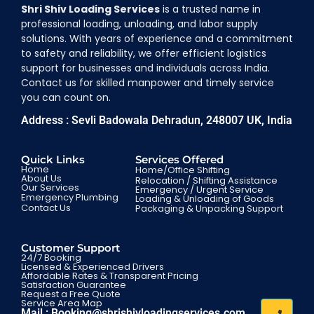
Shri Shiv Loading Services
is a trusted name in
professional loading, unloading, and labor supply
solutions. With years of experience and a commitment
to safety and reliability, we offer efficient logistics
support for businesses and individuals across India.
Contact us for skilled manpower and timely service
you can count on.
Address : Sevli Badowala Dehradun, 248007 UK, India
Quick Links
Services Offered
Home
Home/Office Shifting
About Us
Relocation / Shifting Assistance
Our Services
Emergency / Urgent Service
Emergency Plumbing
Loading & Unloading of Goods
Contact Us
Packaging & Unpacking Support
Customer Support
24/7 Booking
Licensed & Experienced Drivers
Affordable Rates & Transparent Pricing
Satisfaction Guarantee
Request a Free Quote
Service Area Map
Mail : Booking@shrishivloadingservices.com