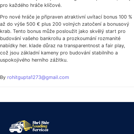
pro každého hráče klíčové.
Pro nové hráče je připraven atraktivní uvítací bonus 100 %
až do výše 500 € plus 200 volných zatočení a bonusový
krab. Tento bonus může posloužit jako skvělý start pro
budování vašeho bankrollu a prozkoumání rozmanité
nabídky her. klade důraz na transparentnost a fair play,
což jsou základní kameny pro budování stabilního a
uspokojivého herního zážitku.
By
rohitgupta1273@gmail.com