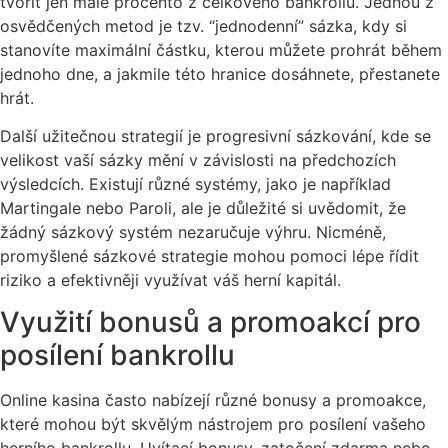
tvořit jen malé procento z celkového bankrollu. Jednou z
osvědčených metod je tzv. “jednodenní” sázka, kdy si
stanovíte maximální částku, kterou můžete prohrát během
jednoho dne, a jakmile této hranice dosáhnete, přestanete
hrát.
Další užitečnou strategií je progresivní sázkování, kde se
velikost vaší sázky mění v závislosti na předchozích
výsledcích. Existují různé systémy, jako je například
Martingale nebo Paroli, ale je důležité si uvědomit, že
žádný sázkový systém nezaručuje výhru. Nicméně,
promyšlené sázkové strategie mohou pomoci lépe řídit
riziko a efektivněji využívat váš herní kapitál.
Využití bonusů a promoakcí pro
posílení bankrollu
Online kasina často nabízejí různé bonusy a promoakce,
které mohou být skvělým nástrojem pro posílení vašeho