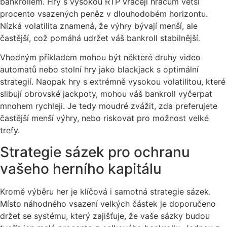
bankrollem. Hry s vysokou RTP vracejí hráčům větší
procento vsazených peněz v dlouhodobém horizontu.
Nízká volatilita znamená, že výhry bývají menší, ale
častější, což pomáhá udržet váš bankroll stabilnější.
Vhodným příkladem mohou být některé druhy video
automatů nebo stolní hry jako blackjack s optimální
strategií. Naopak hry s extrémně vysokou volatilitou, které
slibují obrovské jackpoty, mohou váš bankroll vyčerpat
mnohem rychleji. Je tedy moudré zvážit, zda preferujete
častější menší výhry, nebo riskovat pro možnost velké
trefy.
Strategie sázek pro ochranu
vašeho herního kapitálu
Kromě výběru her je klíčová i samotná strategie sázek.
Místo náhodného vsazení velkých částek je doporučeno
držet se systému, který zajišťuje, že vaše sázky budou