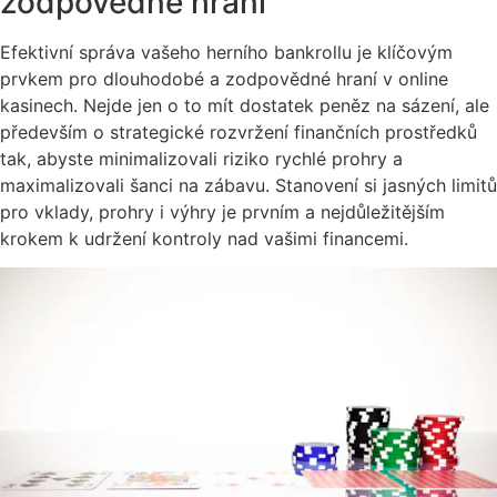
zodpovědné hraní
Efektivní správa vašeho herního bankrollu je klíčovým
prvkem pro dlouhodobé a zodpovědné hraní v online
kasinech. Nejde jen o to mít dostatek peněz na sázení, ale
především o strategické rozvržení finančních prostředků
tak, abyste minimalizovali riziko rychlé prohry a
maximalizovali šanci na zábavu. Stanovení si jasných limitů
pro vklady, prohry i výhry je prvním a nejdůležitějším
krokem k udržení kontroly nad vašimi financemi.