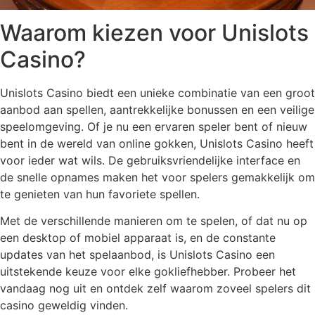
Waarom kiezen voor Unislots
Casino?
Unislots Casino biedt een unieke combinatie van een groot
aanbod aan spellen, aantrekkelijke bonussen en een veilige
speelomgeving. Of je nu een ervaren speler bent of nieuw
bent in de wereld van online gokken, Unislots Casino heeft
voor ieder wat wils. De gebruiksvriendelijke interface en
de snelle opnames maken het voor spelers gemakkelijk om
te genieten van hun favoriete spellen.
Met de verschillende manieren om te spelen, of dat nu op
een desktop of mobiel apparaat is, en de constante
updates van het spelaanbod, is Unislots Casino een
uitstekende keuze voor elke gokliefhebber. Probeer het
vandaag nog uit en ontdek zelf waarom zoveel spelers dit
casino geweldig vinden.