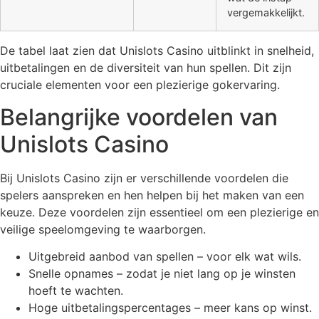
vergemakkelijkt.
De tabel laat zien dat Unislots Casino uitblinkt in snelheid,
uitbetalingen en de diversiteit van hun spellen. Dit zijn
cruciale elementen voor een plezierige gokervaring.
Belangrijke voordelen van
Unislots Casino
Bij Unislots Casino zijn er verschillende voordelen die
spelers aanspreken en hen helpen bij het maken van een
keuze. Deze voordelen zijn essentieel om een plezierige en
veilige speelomgeving te waarborgen.
Uitgebreid aanbod van spellen – voor elk wat wils.
Snelle opnames – zodat je niet lang op je winsten
hoeft te wachten.
Hoge uitbetalingspercentages – meer kans op winst.