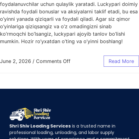
foydalanuvchilar uchun qulaylik yaratadi. Luckypari doimiy
ravishda foydali bonuslar va aksiyalarni taklif etadi, bu esa
o’yinni yanada qiziqarli va foydali qiladi. Agar siz qimor
o’yinlariga qiziqsangiz va o’z omadingizni sinab
ko’rmoqchi bo’lsangiz, luckypari ajoyib tanlov bo’lishi
mumkin. Hozir ro’yxatdan o’ting va o’yinni boshlang!
June 2, 2026
/
Comments Off
Read More
Shri Shiv Loading Services
is a trusted name in
professional loading, unloading, and labor supply