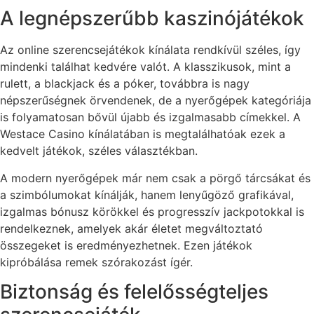
A legnépszerűbb kaszinójátékok
Az online szerencsejátékok kínálata rendkívül széles, így
mindenki találhat kedvére valót. A klasszikusok, mint a
rulett, a blackjack és a póker, továbbra is nagy
népszerűségnek örvendenek, de a nyerőgépek kategóriája
is folyamatosan bővül újabb és izgalmasabb címekkel. A
Westace Casino kínálatában is megtalálhatóak ezek a
kedvelt játékok, széles választékban.
A modern nyerőgépek már nem csak a pörgő tárcsákat és
a szimbólumokat kínálják, hanem lenyűgöző grafikával,
izgalmas bónusz körökkel és progresszív jackpotokkal is
rendelkeznek, amelyek akár életet megváltoztató
összegeket is eredményezhetnek. Ezen játékok
kipróbálása remek szórakozást ígér.
Biztonság és felelősségteljes