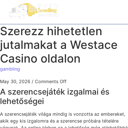
Szerezz hihetetlen
jutalmakat a Westace
Casino oldalon
gambling
May 30, 2026
/
Comments Off
A szerencsejáték izgalmai és
lehetőségei
A szerencsejáték világa mindig is vonzotta az embereket,
akik egy kis izgalomra és a szerencse próbára tételére
vágynak. Az online térben ez a lehetőség még elérhetőbbé