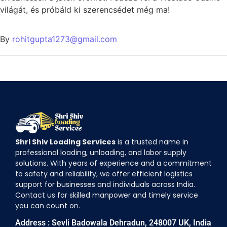
világát, és próbáld ki szerencsédet még ma!
By
rohitgupta1273@gmail.com
Shri Shiv Loading Services
is a trusted name in
professional loading, unloading, and labor supply
solutions. With years of experience and a commitment
to safety and reliability, we offer efficient logistics
support for businesses and individuals across India.
Contact us for skilled manpower and timely service
you can count on.
Address : Sevli Badowala Dehradun, 248007 UK, India