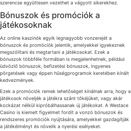
szerencse együttesen vezethet a vágyott sikerekhez.
Bónuszok és promóciók a
játékosoknak
Az online kaszinók egyik legnagyobb vonzerejét a
bónuszok és promóciók jelentik, amelyekkel igyekeznek
megszólítani és megtartani a játékosokat. Ezek a
bónuszok többféle formában is megjelenhetnek, például
üdvözlő bónuszok, befizetési bónuszok, ingyenes
pörgetések vagy éppen hűségprogramok keretében kínált
kedvezmények.
Ezek a promóciók remek lehetőséget kínálnak arra, hogy a
játékosok növeljék a játékra szánt tőkéjüket, vagy akár
kockázat nélkül kipróbálhassanak új játékokat. A Westace
Casino is kiemelt figyelmet fordít a vonzó bónuszok és
rendszeres promóciók nyújtására, amelyekkel gazdagítják
a játékélményt és növelik a nyerési esélyeket.