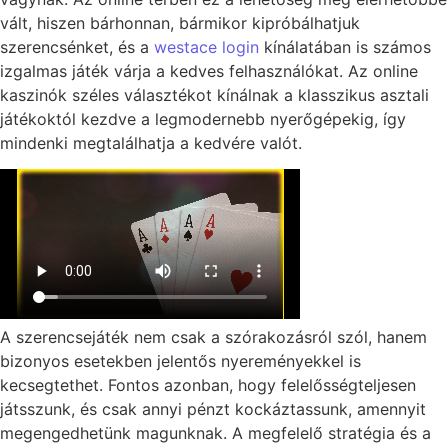
vált, hiszen bárhonnan, bármikor kipróbálhatjuk
szerencsénket, és a
westace login
kínálatában is számos
izgalmas játék várja a kedves felhasználókat. Az online
kaszinók széles választékot kínálnak a klasszikus asztali
játékoktól kezdve a legmodernebb nyerőgépekig, így
mindenki megtalálhatja a kedvére valót.
A szerencsejáték nem csak a szórakozásról szól, hanem
bizonyos esetekben jelentős nyereményekkel is
kecsegtethet. Fontos azonban, hogy felelősségteljesen
játsszunk, és csak annyi pénzt kockáztassunk, amennyit
megengedhetünk magunknak. A megfelelő stratégia és a