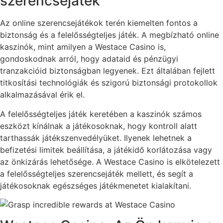
szerencsejáték
Az online szerencsejátékok terén kiemelten fontos a
biztonság és a felelősségteljes játék. A megbízható online
kaszinók, mint amilyen a Westace Casino is,
gondoskodnak arról, hogy adataid és pénzügyi
tranzakcióid biztonságban legyenek. Ezt általában fejlett
titkosítási technológiák és szigorú biztonsági protokollok
alkalmazásával érik el.
A felelősségteljes játék keretében a kaszinók számos
eszközt kínálnak a játékosoknak, hogy kontroll alatt
tarthassák játékszenvedélyüket. Ilyenek lehetnek a
befizetési limitek beállítása, a játékidő korlátozása vagy
az önkizárás lehetősége. A Westace Casino is elkötelezett
a felelősségteljes szerencsejáték mellett, és segít a
játékosoknak egészséges játékmenetet kialakítani.