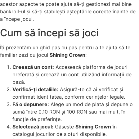
acestor aspecte te poate ajuta să-ți gestionezi mai bine
bankroll-ul și să-ți stabilești așteptările corecte înainte de
a începe jocul.
Cum să începi să joci
Îți prezentăm un ghid pas cu pas pentru a te ajuta să te
familiarizezi cu jocul
Shining Crown
:
Creează un cont:
Accesează platforma de jocuri
preferată și creează un cont utilizând informații de
bază.
Verifică-ți detaliile:
Asigură-te că ai verificat și
confirmat identitatea, conform cerințelor legale.
Fă o depunere:
Alege un mod de plată și depune o
sumă între 0.10 RON și 100 RON sau mai mult, în
funcție de preferințe.
Selectează jocul:
Găsește
Shining Crown
în
catalogul jocurilor de sloturi disponibile.