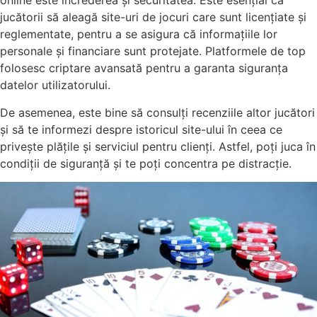
online este încrederea și securitatea. Este esențial ca
jucătorii să aleagă site-uri de jocuri care sunt licențiate și
reglementate, pentru a se asigura că informațiile lor
personale și financiare sunt protejate. Platformele de top
folosesc criptare avansată pentru a garanta siguranța
datelor utilizatorului.
De asemenea, este bine să consulți recenziile altor jucători
și să te informezi despre istoricul site-ului în ceea ce
privește plățile și serviciul pentru clienți. Astfel, poți juca în
condiții de siguranță și te poți concentra pe distracție.