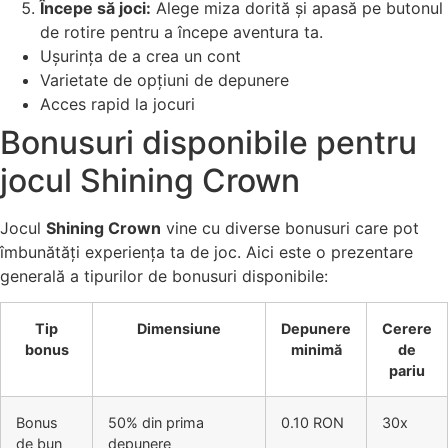
Începe să joci:
Alege miza dorită și apasă pe butonul
de rotire pentru a începe aventura ta.
Ușurința de a crea un cont
Varietate de opțiuni de depunere
Acces rapid la jocuri
Bonusuri disponibile pentru
jocul Shining Crown
Jocul
Shining Crown
vine cu diverse bonusuri care pot
îmbunătăți experiența ta de joc. Aici este o prezentare
generală a tipurilor de bonusuri disponibile:
Tip
Dimensiune
Depunere
Cerere
bonus
minimă
de
pariu
Bonus
50% din prima
0.10 RON
30x
de bun
depunere