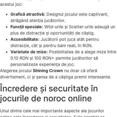
acestui joc:
Grafică atractivă:
Designul jocului este captivant,
atrăgând atenția jucătorilor.
Funcții speciale:
Wild-urile și Scatter-urile adaugă un
plus de distracție și oportunități de câștig.
Accesibilitate:
Jucătorii pot juca atât pentru
distracție, cât și pentru bani reali, în RON.
Varietate de mize:
Posibilitatea de a alege mize între
0.10 RON și 100 RON+ permite jucătorilor să
personalizeze experiența de joc.
Alegerea jocului
Shining Crown
nu doar că oferă
divertisment, ci și șansa de a câștiga premii interesante.
Încredere și securitate în
jocurile de noroc online
Unul dintre cele mai importante aspecte ale jocurilor