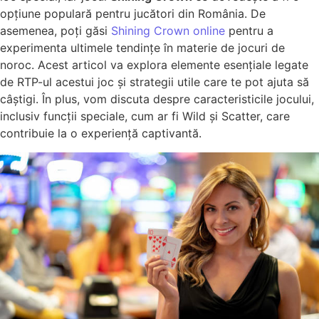
opțiune populară pentru jucători din România. De
asemenea, poți găsi
Shining Crown online
pentru a
experimenta ultimele tendințe în materie de jocuri de
noroc. Acest articol va explora elemente esențiale legate
de RTP-ul acestui joc și strategii utile care te pot ajuta să
câștigi. În plus, vom discuta despre caracteristicile jocului,
inclusiv funcții speciale, cum ar fi Wild și Scatter, care
contribuie la o experiență captivantă.