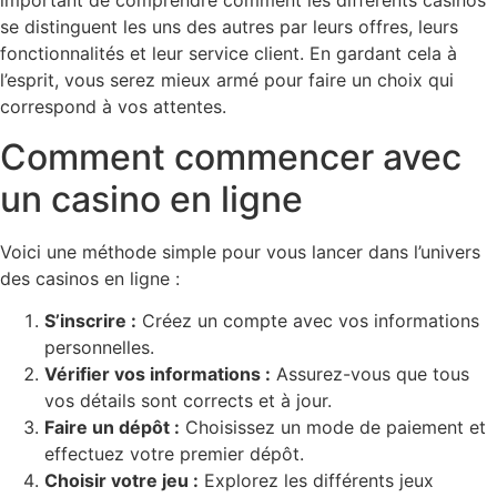
important de comprendre comment les différents casinos
se distinguent les uns des autres par leurs offres, leurs
fonctionnalités et leur service client. En gardant cela à
l’esprit, vous serez mieux armé pour faire un choix qui
correspond à vos attentes.
Comment commencer avec
un casino en ligne
Voici une méthode simple pour vous lancer dans l’univers
des casinos en ligne :
S’inscrire :
Créez un compte avec vos informations
personnelles.
Vérifier vos informations :
Assurez-vous que tous
vos détails sont corrects et à jour.
Faire un dépôt :
Choisissez un mode de paiement et
effectuez votre premier dépôt.
Choisir votre jeu :
Explorez les différents jeux