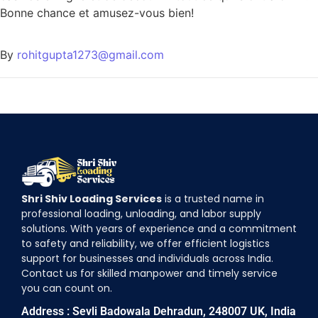
Bonne chance et amusez-vous bien!
By
rohitgupta1273@gmail.com
Shri Shiv Loading Services
is a trusted name in
professional loading, unloading, and labor supply
solutions. With years of experience and a commitment
to safety and reliability, we offer efficient logistics
support for businesses and individuals across India.
Contact us for skilled manpower and timely service
you can count on.
Address : Sevli Badowala Dehradun, 248007 UK, India