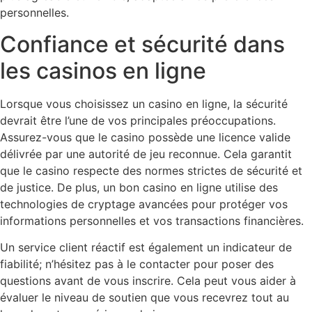
personnelles.
Confiance et sécurité dans
les casinos en ligne
Lorsque vous choisissez un casino en ligne, la sécurité
devrait être l’une de vos principales préoccupations.
Assurez-vous que le casino possède une licence valide
délivrée par une autorité de jeu reconnue. Cela garantit
que le casino respecte des normes strictes de sécurité et
de justice. De plus, un bon casino en ligne utilise des
technologies de cryptage avancées pour protéger vos
informations personnelles et vos transactions financières.
Un service client réactif est également un indicateur de
fiabilité; n’hésitez pas à le contacter pour poser des
questions avant de vous inscrire. Cela peut vous aider à
évaluer le niveau de soutien que vous recevrez tout au