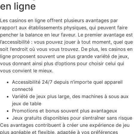
en ligne
Les casinos en ligne offrent plusieurs avantages par
rapport aux établissements physiques, qui peuvent faire
pencher la balance en leur faveur. Le premier avantage est
l’accessibilité : vous pouvez jouer à tout moment, quel que
soit l’endroit où vous vous trouvez. De plus, les casinos en
ligne proposent souvent une plus grande variété de jeux,
vous donnant ainsi plus d’options pour choisir celui qui
vous convient le mieux.
Accessibilité 24/7 depuis n’importe quel appareil
connecté
Variété de jeux plus large, des machines à sous aux
jeux de table
Promotions et bonus souvent plus avantageux
Jeux gratuits disponibles pour s’entraîner sans risque
Ces avantages contribuent à créer une expérience de jeu
plus agréable et flexible, adaptée à vos préférences