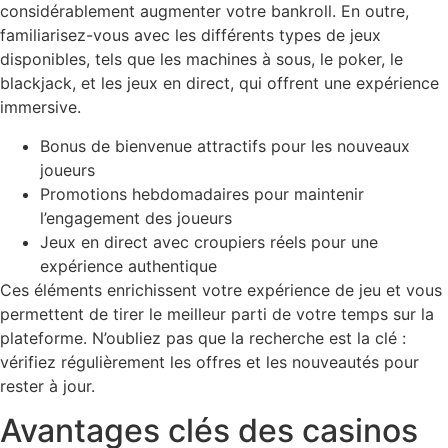
considérablement augmenter votre bankroll. En outre,
familiarisez-vous avec les différents types de jeux
disponibles, tels que les machines à sous, le poker, le
blackjack, et les jeux en direct, qui offrent une expérience
immersive.
Bonus de bienvenue attractifs pour les nouveaux
joueurs
Promotions hebdomadaires pour maintenir
l’engagement des joueurs
Jeux en direct avec croupiers réels pour une
expérience authentique
Ces éléments enrichissent votre expérience de jeu et vous
permettent de tirer le meilleur parti de votre temps sur la
plateforme. N’oubliez pas que la recherche est la clé :
vérifiez régulièrement les offres et les nouveautés pour
rester à jour.
Avantages clés des casinos