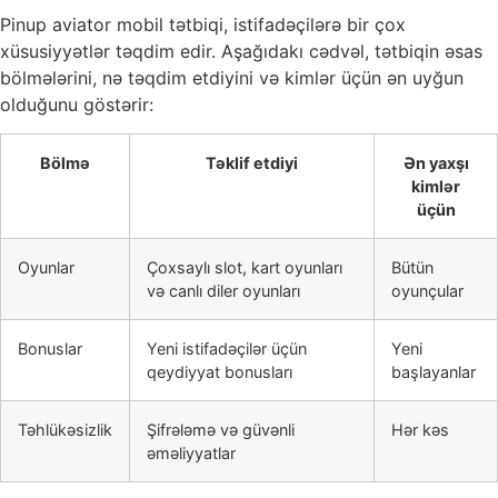
Pinup aviator mobil tətbiqi, istifadəçilərə bir çox
xüsusiyyətlər təqdim edir. Aşağıdakı cədvəl, tətbiqin əsas
bölmələrini, nə təqdim etdiyini və kimlər üçün ən uyğun
olduğunu göstərir:
Bölmə
Təklif etdiyi
Ən yaxşı
kimlər
üçün
Oyunlar
Çoxsaylı slot, kart oyunları
Bütün
və canlı diler oyunları
oyunçular
Bonuslar
Yeni istifadəçilər üçün
Yeni
qeydiyyat bonusları
başlayanlar
Təhlükəsizlik
Şifrələmə və güvənli
Hər kəs
əməliyyatlar