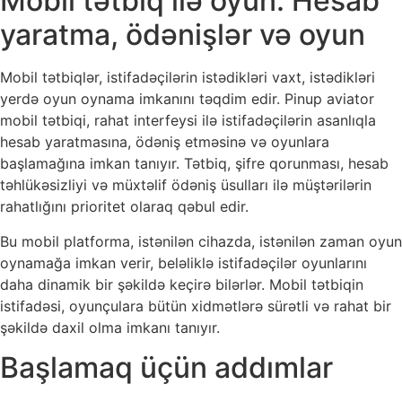
Mobil tətbiq ilə oyun: Hesab
yaratma, ödənişlər və oyun
Mobil tətbiqlər, istifadəçilərin istədikləri vaxt, istədikləri
yerdə oyun oynama imkanını təqdim edir. Pinup aviator
mobil tətbiqi, rahat interfeysi ilə istifadəçilərin asanlıqla
hesab yaratmasına, ödəniş etməsinə və oyunlara
başlamağına imkan tanıyır. Tətbiq, şifre qorunması, hesab
təhlükəsizliyi və müxtəlif ödəniş üsulları ilə müştərilərin
rahatlığını prioritet olaraq qəbul edir.
Bu mobil platforma, istənilən cihazda, istənilən zaman oyun
oynamağa imkan verir, beləliklə istifadəçilər oyunlarını
daha dinamik bir şəkildə keçirə bilərlər. Mobil tətbiqin
istifadəsi, oyunçulara bütün xidmətlərə sürətli və rahat bir
şəkildə daxil olma imkanı tanıyır.
Başlamaq üçün addımlar