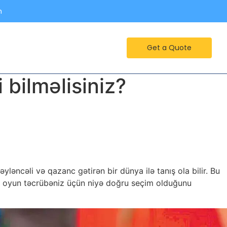
m
Get a Quote
bilməlisiniz?
yləncəli və qazanc gətirən bir dünya ilə tanış ola bilir. Bu
, oyun təcrübəniz üçün niyə doğru seçim olduğunu