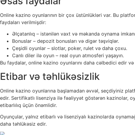
Əsas faydalar
Online kazino oyunlarının bir çox üstünlükləri var. Bu platf
faydaları verilmişdir:
Əlçatanlıq – istənilən vaxt və məkanda oynama imkanı
Bonuslar – depozit bonusları və digər təşviqlər.
Çeşidli oyunlar – slotlar, poker, rulet və daha çoxu.
Canlı diler ilə oyun – real oyun atmosferi yaşayın.
Bu faydalar, online kazino oyunlarını daha cəlbedici edir 
Etibar və təhlükəsizlik
Online kazino oyunlarına başlamadan əvvəl, seçdiyiniz platf
edir. Sertifikatlı lisenziya ilə fəaliyyət göstərən kazinolar
etibarlılıq üçün önəmlidir.
Oyunçular, yalnız etibarlı və lisenziyalı kazinolarda oynama
daha təhlükəsiz edir.