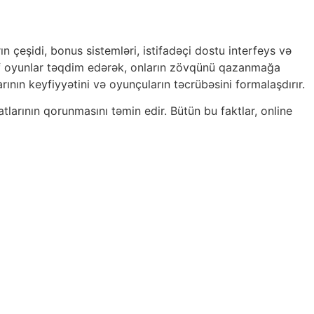
n çeşidi, bonus sistemləri, istifadəçi dostu interfeys və
əlif oyunlar təqdim edərək, onların zövqünü qazanmağa
ının keyfiyyətini və oyunçuların təcrübəsini formalaşdırır.
tlarının qorunmasını təmin edir. Bütün bu faktlar, online