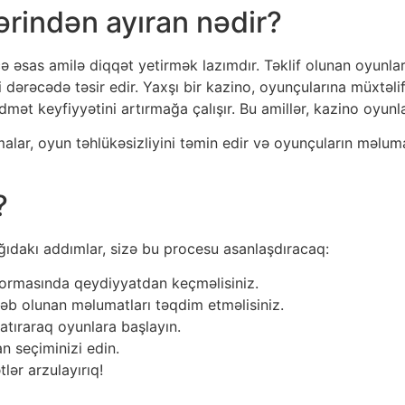
ərindən ayıran nədir?
 əsas amilə diqqət yetirmək lazımdır. Təklif olunan oyunları
li dərəcədə təsir edir. Yaxşı bir kazino, oyunçularına müxt
ət keyfiyyətini artırmağa çalışır. Bu amillər, kazino oyunlar
malar, oyun təhlükəsizliyini təmin edir və oyunçuların məluma
?
ğıdakı addımlar, sizə bu procesu asanlaşdıracaq:
formasında qeydiyyatdan keçməlisiniz.
b olunan məlumatları təqdim etməlisiniz.
tıraraq oyunlara başlayın.
n seçiminizi edin.
ər arzulayırıq!