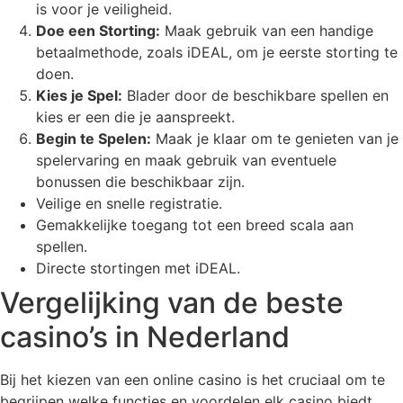
is voor je veiligheid.
Doe een Storting:
Maak gebruik van een handige
betaalmethode, zoals iDEAL, om je eerste storting te
doen.
Kies je Spel:
Blader door de beschikbare spellen en
kies er een die je aanspreekt.
Begin te Spelen:
Maak je klaar om te genieten van je
spelervaring en maak gebruik van eventuele
bonussen die beschikbaar zijn.
Veilige en snelle registratie.
Gemakkelijke toegang tot een breed scala aan
spellen.
Directe stortingen met iDEAL.
Vergelijking van de beste
casino’s in Nederland
Bij het kiezen van een online casino is het cruciaal om te
begrijpen welke functies en voordelen elk casino biedt.