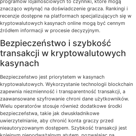
programów lojalnościowych to czynniki, które mogą
znacząco wpłynąć na doświadczenie gracza. Rankingi i
recenzje dostępne na platformach specjalizujących się w
kryptowalutowych kasynach online mogą być cennym
źródłem informacji w procesie decyzyjnym.
Bezpieczeństwo i szybkość
transakcji w kryptowalutowych
kasynach
Bezpieczeństwo jest priorytetem w kasynach
kryptowalutowych. Wykorzystanie technologii blockchain
zapewnia niezmienność i transparentność transakcji, a
zaawansowane szyfrowanie chroni dane użytkowników.
Wielu operatorów stosuje również dodatkowe środki
bezpieczeństwa, takie jak dwuskładnikowe
uwierzytelnianie, aby chronić konta graczy przed
nieautoryzowanym dostępem. Szybkość transakcji jest
kolejnym niepodważalnym atutem, pozwalając na