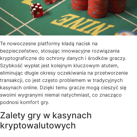
Te nowoczesne platformy kładą nacisk na
bezpieczeństwo, stosując innowacyjne rozwiązania
kryptograficzne do ochrony danych i środków graczy.
Szybkość wypłat jest kolejnym kluczowym atutem,
eliminując długie okresy oczekiwania na przetworzenie
transakcji, co jest często problemem w tradycyjnych
kasynach online. Dzięki temu gracze mogą cieszyć się
swoimi wygranymi niemal natychmiast, co znacząco
podnosi komfort gry.
Zalety gry w kasynach
kryptowalutowych