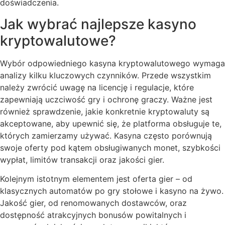
doświadczenia.
Jak wybrać najlepsze kasyno
kryptowalutowe?
Wybór odpowiedniego kasyna kryptowalutowego wymaga
analizy kilku kluczowych czynników. Przede wszystkim
należy zwrócić uwagę na licencję i regulacje, które
zapewniają uczciwość gry i ochronę graczy. Ważne jest
również sprawdzenie, jakie konkretnie kryptowaluty są
akceptowane, aby upewnić się, że platforma obsługuje te,
których zamierzamy używać. Kasyna często porównują
swoje oferty pod kątem obsługiwanych monet, szybkości
wypłat, limitów transakcji oraz jakości gier.
Kolejnym istotnym elementem jest oferta gier – od
klasycznych automatów po gry stołowe i kasyno na żywo.
Jakość gier, od renomowanych dostawców, oraz
dostępność atrakcyjnych bonusów powitalnych i