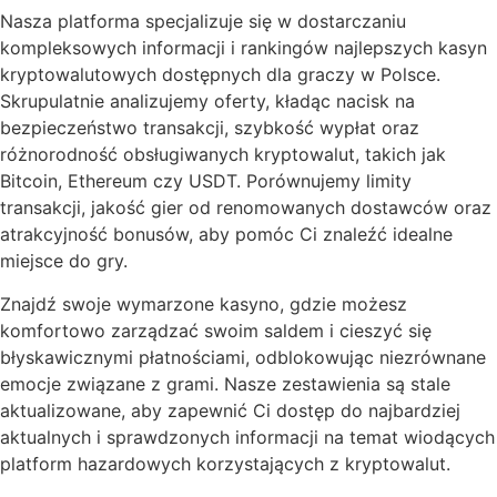
Nasza platforma specjalizuje się w dostarczaniu
kompleksowych informacji i rankingów najlepszych kasyn
kryptowalutowych dostępnych dla graczy w Polsce.
Skrupulatnie analizujemy oferty, kładąc nacisk na
bezpieczeństwo transakcji, szybkość wypłat oraz
różnorodność obsługiwanych kryptowalut, takich jak
Bitcoin, Ethereum czy USDT. Porównujemy limity
transakcji, jakość gier od renomowanych dostawców oraz
atrakcyjność bonusów, aby pomóc Ci znaleźć idealne
miejsce do gry.
Znajdź swoje wymarzone kasyno, gdzie możesz
komfortowo zarządzać swoim saldem i cieszyć się
błyskawicznymi płatnościami, odblokowując niezrównane
emocje związane z grami. Nasze zestawienia są stale
aktualizowane, aby zapewnić Ci dostęp do najbardziej
aktualnych i sprawdzonych informacji na temat wiodących
platform hazardowych korzystających z kryptowalut.