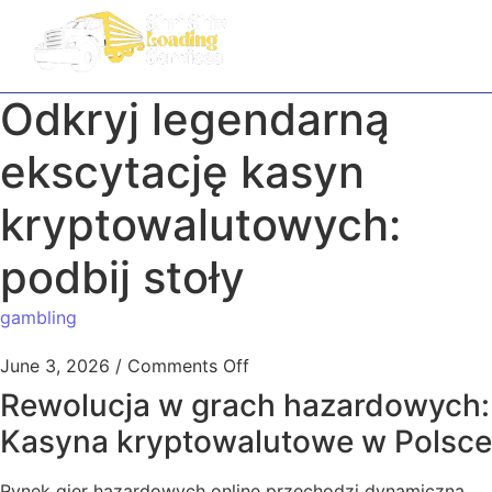
Odkryj legendarną
ekscytację kasyn
kryptowalutowych:
podbij stoły
gambling
June 3, 2026
/
Comments Off
Rewolucja w grach hazardowych:
Kasyna kryptowalutowe w Polsce
Rynek gier hazardowych online przechodzi dynamiczną