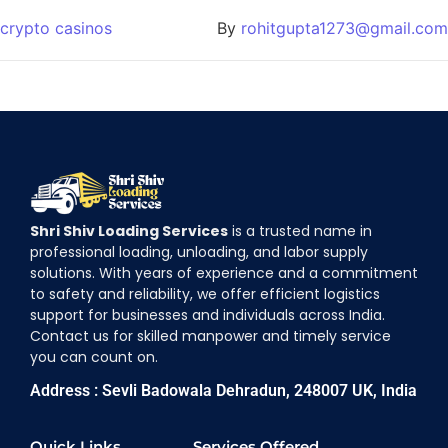
crypto casinos
By
rohitgupta1273@gmail.com
Shri Shiv Loading Services
is a trusted name in
professional loading, unloading, and labor supply
solutions. With years of experience and a commitment
to safety and reliability, we offer efficient logistics
support for businesses and individuals across India.
Contact us for skilled manpower and timely service
you can count on.
Address : Sevli Badowala Dehradun, 248007 UK, India
Quick Links
Services Offered