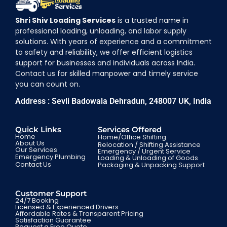
Shri Shiv Loading Services
is a trusted name in
professional loading, unloading, and labor supply
solutions. With years of experience and a commitment
to safety and reliability, we offer efficient logistics
support for businesses and individuals across India.
Contact us for skilled manpower and timely service
you can count on.
Address : Sevli Badowala Dehradun, 248007 UK, India
Quick Links
Services Offered
Home
Home/Office Shifting
About Us
Relocation / Shifting Assistance
Our Services
Emergency / Urgent Service
Emergency Plumbing
Loading & Unloading of Goods
Contact Us
Packaging & Unpacking Support
Customer Support
24/7 Booking
Licensed & Experienced Drivers
Affordable Rates & Transparent Pricing
Satisfaction Guarantee
Request a Free Quote