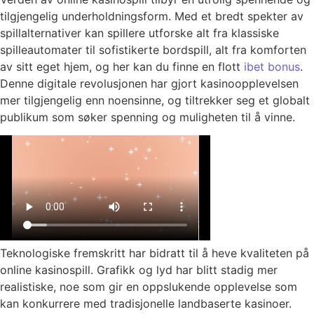
tilgjengelig underholdningsform. Med et bredt spekter av
spillalternativer kan spillere utforske alt fra klassiske
spilleautomater til sofistikerte bordspill, alt fra komforten
av sitt eget hjem, og her kan du finne en flott
ibet bonus
.
Denne digitale revolusjonen har gjort kasinoopplevelsen
mer tilgjengelig enn noensinne, og tiltrekker seg et globalt
publikum som søker spenning og muligheten til å vinne.
Teknologiske fremskritt har bidratt til å heve kvaliteten på
online kasinospill. Grafikk og lyd har blitt stadig mer
realistiske, noe som gir en oppslukende opplevelse som
kan konkurrere med tradisjonelle landbaserte kasinoer.