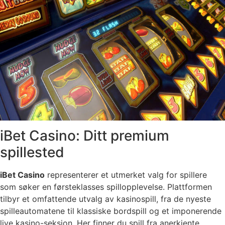
iBet Casino: Ditt premium
spillested
iBet Casino
representerer et utmerket valg for spillere
som søker en førsteklasses spillopplevelse. Plattformen
tilbyr et omfattende utvalg av kasinospill, fra de nyeste
spilleautomatene til klassiske bordspill og et imponerende
live kasino-seksjon. Her finner du spill fra anerkjente