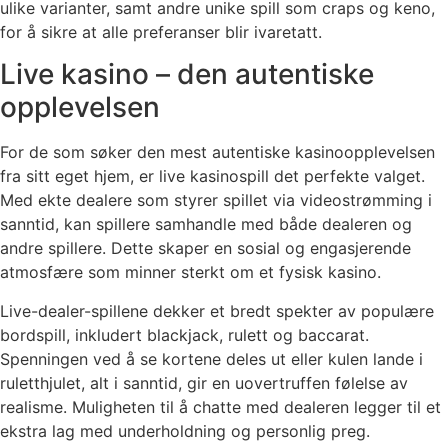
ulike varianter, samt andre unike spill som craps og keno,
for å sikre at alle preferanser blir ivaretatt.
Live kasino – den autentiske
opplevelsen
For de som søker den mest autentiske kasinoopplevelsen
fra sitt eget hjem, er live kasinospill det perfekte valget.
Med ekte dealere som styrer spillet via videostrømming i
sanntid, kan spillere samhandle med både dealeren og
andre spillere. Dette skaper en sosial og engasjerende
atmosfære som minner sterkt om et fysisk kasino.
Live-dealer-spillene dekker et bredt spekter av populære
bordspill, inkludert blackjack, rulett og baccarat.
Spenningen ved å se kortene deles ut eller kulen lande i
ruletthjulet, alt i sanntid, gir en uovertruffen følelse av
realisme. Muligheten til å chatte med dealeren legger til et
ekstra lag med underholdning og personlig preg.