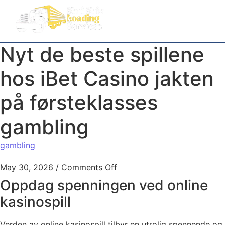
Nyt de beste spillene
hos iBet Casino jakten
på førsteklasses
gambling
gambling
May 30, 2026
/
Comments Off
Oppdag spenningen ved online
kasinospill
Verden av online kasinospill tilbyr en utrolig spennende og