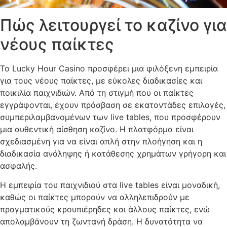
Πώς λειτουργεί το καζίνο για
νέους παίκτες
Το Lucky Hour Casino προσφέρει μια φιλόξενη εμπειρία
για τους νέους παίκτες, με εύκολες διαδικασίες και
ποικιλία παιχνιδιών. Από τη στιγμή που οι παίκτες
εγγράφονται, έχουν πρόσβαση σε εκατοντάδες επιλογές,
συμπεριλαμβανομένων των live tables, που προσφέρουν
μια αυθεντική αίσθηση καζίνο. Η πλατφόρμα είναι
σχεδιασμένη για να είναι απλή στην πλοήγηση και η
διαδικασία ανάληψης ή κατάθεσης χρημάτων γρήγορη και
ασφαλής.
Η εμπειρία του παιχνιδιού στα live tables είναι μοναδική,
καθώς οι παίκτες μπορούν να αλληλεπιδρούν με
πραγματικούς κρουπιέρηδες και άλλους παίκτες, ενώ
απολαμβάνουν τη ζωντανή δράση. Η δυνατότητα να