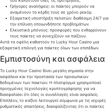
που καλύπτουν όλες τις προτιμήσεις.
Γρήγορες αναλήψεις: οι παίκτες μπορούν να
αναμένουν τα κέρδη τους σε χρόνο ρεκόρ.
Εξαιρετική υποστήριξη πελατών: διαθέσιμη 24/7 για
την επίλυση οποιωνδήποτε προβλημάτων.
Ελκυστικά μπόνους: προσφορές που ενθαρρύνουν
τους παίκτες να συνεχίζουν να παίζουν.
Αυτά τα οφέλη καθιστούν το Lucky Hour Casino μια
εξαιρετική επιλογή για παίκτες όλων των επιπέδων.
Εμπιστοσύνη και ασφάλεια
Το Lucky Hour Casino δίνει μεγάλη σημασία στην
ασφάλεια και την προστασία των προσωπικών
δεδομένων των παικτών. Η πλατφόρμα χρησιμοποιεί
προηγμένες τεχνολογίες κρυπτογράφησης για να
διασφαλίσει ότι όλες οι συναλλαγές είναι ασφαλείς.
Επιπλέον, το καζίνο λειτουργεί σύμφωνα με τις ισχυρές
ρυθμιστικές απαιτήσεις, διασφαλίζοντας ότι οι παίκτες