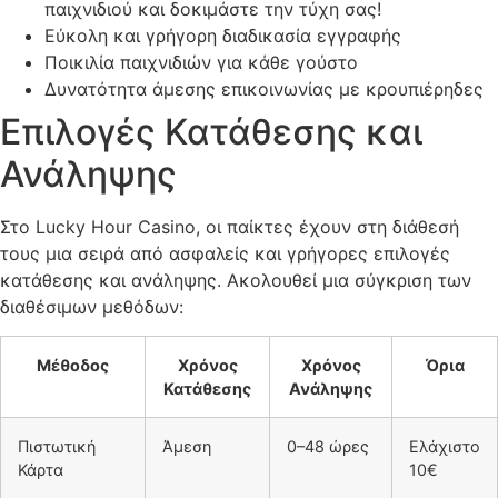
παιχνιδιού και δοκιμάστε την τύχη σας!
Εύκολη και γρήγορη διαδικασία εγγραφής
Ποικιλία παιχνιδιών για κάθε γούστο
Δυνατότητα άμεσης επικοινωνίας με κρουπιέρηδες
Επιλογές Κατάθεσης και
Ανάληψης
Στο Lucky Hour Casino, οι παίκτες έχουν στη διάθεσή
τους μια σειρά από ασφαλείς και γρήγορες επιλογές
κατάθεσης και ανάληψης. Ακολουθεί μια σύγκριση των
διαθέσιμων μεθόδων:
Μέθοδος
Χρόνος
Χρόνος
Όρια
Κατάθεσης
Ανάληψης
Πιστωτική
Άμεση
0–48 ώρες
Ελάχιστο
Κάρτα
10€