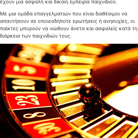
έχουν μια ασφαλή και δίκαιη εμπειρία παιχνιδιού.
Με μια ομάδα επαγγελματιών που είναι διαθέσιμοι να
απαντήσουν σε οποιεσδήποτε ερωτήσεις ή ανησυχίες, οι
παίκτες μπορούν να νιώθουν άνετα και ασφαλείς κατά τη
διάρκεια των παιχνιδιών τους.