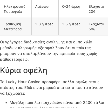
Ηλεκτρονικό
Αμέσως
0–24 ώρες
Ελάχιστο
Πορτοφόλι
20€
Τραπεζική
1-3 ημέρες
1-5 ημέρες
Ελάχιστο
Μεταφορά
50€
Οι γρήγορες διαδικασίες ανάληψης και οι ποικιλία
μεθόδων πληρωμής εξασφαλίζουν ότι οι παίκτες
μπορούν να απολαμβάνουν την εμπειρία τους χωρίς
καθυστερήσεις.
Κύρια οφέλη
Το Lucky Hour Casino προσφέρει πολλά οφέλη στους
παίκτες του. Εδώ είναι μερικά από αυτά που το κάνουν
να ξεχωρίζει:
Μεγάλη ποικιλία παιχνιδιών: πάνω από 2400 τίτλοι