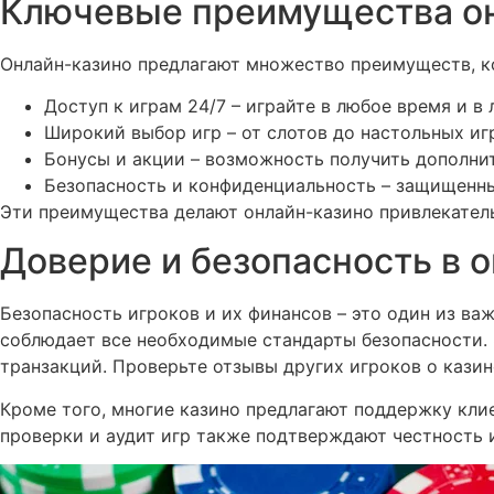
Ключевые преимущества о
Онлайн-казино предлагают множество преимуществ, ко
Доступ к играм 24/7 – играйте в любое время и в
Широкий выбор игр – от слотов до настольных иг
Бонусы и акции – возможность получить дополнит
Безопасность и конфиденциальность – защищенн
Эти преимущества делают онлайн-казино привлекатель
Доверие и безопасность в 
Безопасность игроков и их финансов – это один из в
соблюдает все необходимые стандарты безопасности.
транзакций. Проверьте отзывы других игроков о казин
Кроме того, многие казино предлагают поддержку кли
проверки и аудит игр также подтверждают честность 