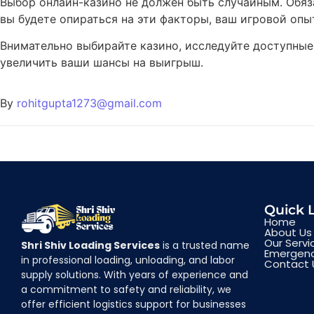
Выбор онлайн-казино не должен быть случайным. Обяза
вы будете опираться на эти факторы, ваш игровой опы
Внимательно выбирайте казино, исследуйте доступные
увеличить ваши шансы на выигрыш.
By
rohitgupta1273@gmail.com
Quick 
Home
About Us
Our Servi
Shri Shiv Loading Services
is a trusted name
Emergenc
in professional loading, unloading, and labor
Contact 
supply solutions. With years of experience and
a commitment to safety and reliability, we
offer efficient logistics support for businesses