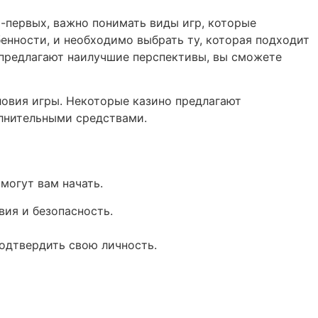
о-первых, важно понимать виды игр, которые
бенности, и необходимо выбрать ту, которая подходит
ы предлагают наилучшие перспективы, вы сможете
ловия игры. Некоторые казино предлагают
олнительными средствами.
могут вам начать.
вия и безопасность.
одтвердить свою личность.