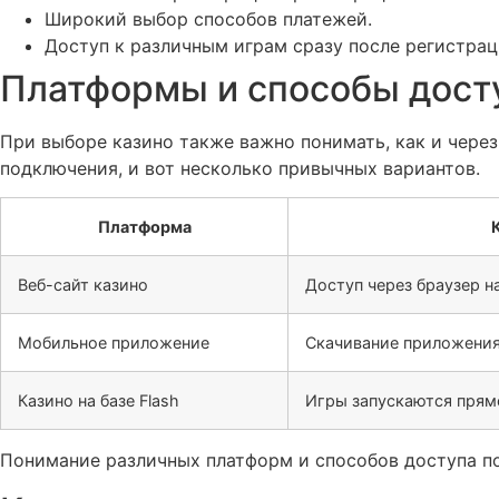
Широкий выбор способов платежей.
Доступ к различным играм сразу после регистрац
Платформы и способы досту
При выборе казино также важно понимать, как и чере
подключения, и вот несколько привычных вариантов.
Платформа
Веб-сайт казино
Доступ через браузер н
Мобильное приложение
Скачивание приложения
Казино на базе Flash
Игры запускаются прямо
Понимание различных платформ и способов доступа по