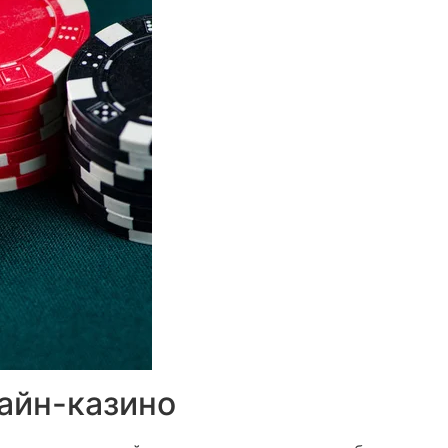
айн-казино