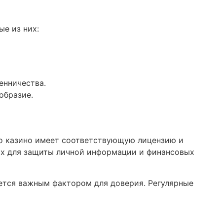
е из них:
енничества.
образие.
что казино имеет соответствующую лицензию и
ых для защиты личной информации и финансовых
яется важным фактором для доверия. Регулярные