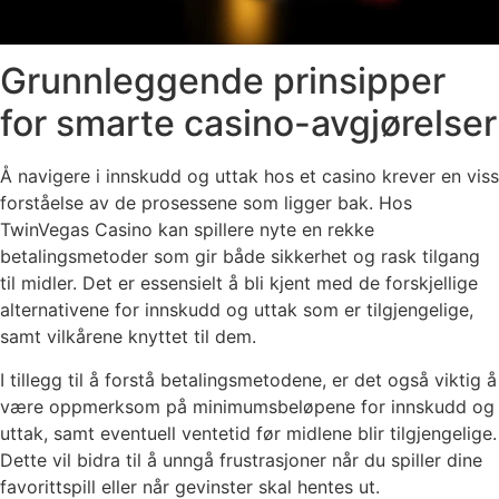
Grunnleggende prinsipper
for smarte casino-avgjørelser
Å navigere i innskudd og uttak hos et casino krever en viss
forståelse av de prosessene som ligger bak. Hos
TwinVegas Casino kan spillere nyte en rekke
betalingsmetoder som gir både sikkerhet og rask tilgang
til midler. Det er essensielt å bli kjent med de forskjellige
alternativene for innskudd og uttak som er tilgjengelige,
samt vilkårene knyttet til dem.
I tillegg til å forstå betalingsmetodene, er det også viktig å
være oppmerksom på minimumsbeløpene for innskudd og
uttak, samt eventuell ventetid før midlene blir tilgjengelige.
Dette vil bidra til å unngå frustrasjoner når du spiller dine
favorittspill eller når gevinster skal hentes ut.