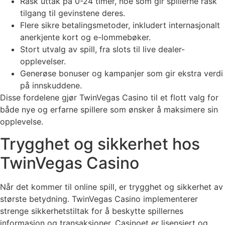
Rask uttak på 0-24 timer, noe som gir spillerne rask
tilgang til gevinstene deres.
Flere sikre betalingsmetoder, inkludert internasjonalt
anerkjente kort og e-lommebøker.
Stort utvalg av spill, fra slots til live dealer-
opplevelser.
Generøse bonuser og kampanjer som gir ekstra verdi
på innskuddene.
Disse fordelene gjør TwinVegas Casino til et flott valg for
både nye og erfarne spillere som ønsker å maksimere sin
opplevelse.
Trygghet og sikkerhet hos
TwinVegas Casino
Når det kommer til online spill, er trygghet og sikkerhet av
største betydning. TwinVegas Casino implementerer
strenge sikkerhetstiltak for å beskytte spillernes
informasjon og transaksjoner. Casinoet er lisensiert og