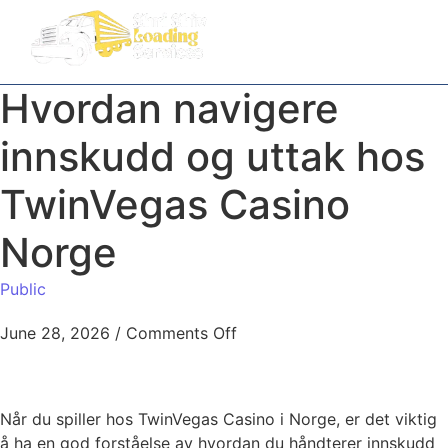
Hvordan navigere
innskudd og uttak hos
TwinVegas Casino
Norge
Public
June 28, 2026
/
Comments Off
Når du spiller hos TwinVegas Casino i Norge, er det viktig
å ha en god forståelse av hvordan du håndterer innskudd