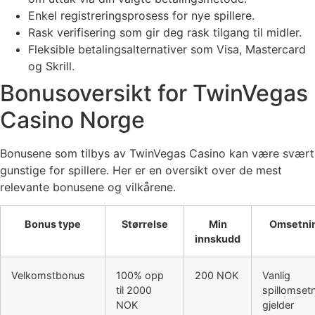
Enkel registreringsprosess for nye spillere.
Rask verifisering som gir deg rask tilgang til midler.
Fleksible betalingsalternativer som Visa, Mastercard
og Skrill.
Bonusoversikt for TwinVegas
Casino Norge
Bonusene som tilbys av TwinVegas Casino kan være svært
gunstige for spillere. Her er en oversikt over de mest
relevante bonusene og vilkårene.
Bonus type
Størrelse
Min
Omsetni
innskudd
Velkomstbonus
100% opp
200 NOK
Vanlig
til 2000
spillomset
NOK
gjelder