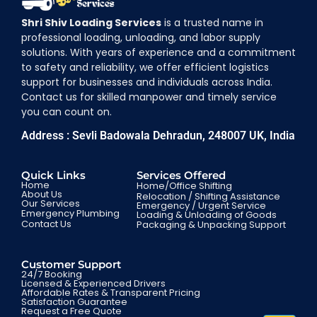
Shri Shiv Loading Services
is a trusted name in
professional loading, unloading, and labor supply
solutions. With years of experience and a commitment
to safety and reliability, we offer efficient logistics
support for businesses and individuals across India.
Contact us for skilled manpower and timely service
you can count on.
Address : Sevli Badowala Dehradun, 248007 UK, India
Quick Links
Services Offered
Home
Home/Office Shifting
About Us
Relocation / Shifting Assistance
Our Services
Emergency / Urgent Service
Emergency Plumbing
Loading & Unloading of Goods
Contact Us
Packaging & Unpacking Support
Customer Support
24/7 Booking
Licensed & Experienced Drivers
Affordable Rates & Transparent Pricing
Satisfaction Guarantee
Request a Free Quote