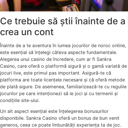
Ce trebuie să știi înainte de a
crea un cont
Înainte de a te aventura în lumea jocurilor de noroc online,
este esențial să înțelegi câteva aspecte fundamentale.
Alegerea unui casino de încredere, cum ar fi Sankra
Casino, care oferă o platformă sigură și o gamă variată de
jocuri live, este primul pas important. Asigură-te că
platforma are toate licențele necesare și că oferă metode
de plată sigure. De asemenea, familiarizează-te cu regulile
jocurilor pe care intenționezi să le joci și cu termenii și
condițiile site-ului.
Un alt aspect esențial este înțelegerea bonusurilor
disponibile. Sankra Casino oferă un bonus de bun venit
generos, ceea ce poate îmbunătăți experiența ta de joc.