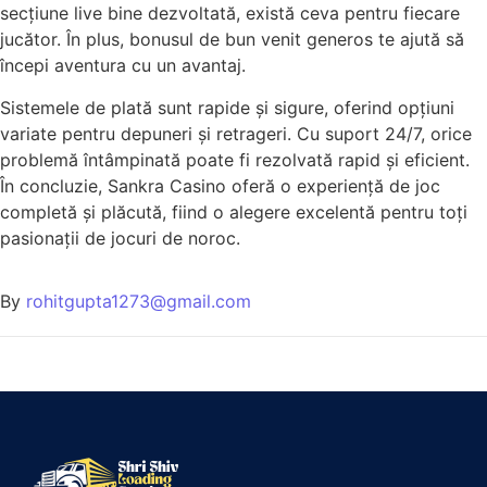
secțiune live bine dezvoltată, există ceva pentru fiecare
jucător. În plus, bonusul de bun venit generos te ajută să
începi aventura cu un avantaj.
Sistemele de plată sunt rapide și sigure, oferind opțiuni
variate pentru depuneri și retrageri. Cu suport 24/7, orice
problemă întâmpinată poate fi rezolvată rapid și eficient.
În concluzie, Sankra Casino oferă o experiență de joc
completă și plăcută, fiind o alegere excelentă pentru toți
pasionații de jocuri de noroc.
By
rohitgupta1273@gmail.com