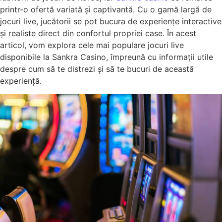
printr-o ofertă variată și captivantă. Cu o gamă largă de
jocuri live, jucătorii se pot bucura de experiențe interactive
și realiste direct din confortul propriei case. În acest
articol, vom explora cele mai populare jocuri live
disponibile la Sankra Casino, împreună cu informații utile
despre cum să te distrezi și să te bucuri de această
experiență.