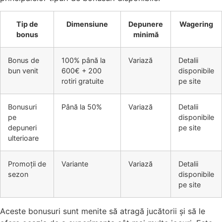
Tip de
Dimensiune
Depunere
Wagering
bonus
minimă
Bonus de
100% până la
Variază
Detalii
bun venit
600€ + 200
disponibile
rotiri gratuite
pe site
Bonusuri
Până la 50%
Variază
Detalii
pe
disponibile
depuneri
pe site
ulterioare
Promoții de
Variante
Variază
Detalii
sezon
disponibile
pe site
Aceste bonusuri sunt menite să atragă jucătorii și să le