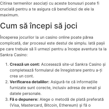
Citirea termenilor asociați cu aceste bonusuri poate fi
crucială pentru a te asigura că beneficiezi de ele la
maximum.
Cum să începi să joci
Începerea jocurilor la un casino online poate părea
complicată, dar procesul este destul de simplu. Iată pașii
pe care trebuie să îi urmezi pentru a începe aventura ta la
Sankra Casino:
Crează un cont:
Accesează site-ul Sankra Casino și
completează formularul de înregistrare pentru a-ți
crea un cont.
Verificarea detaliilor:
Asigură-te că informațiile
furnizate sunt corecte, inclusiv adresa de email și
datele personale.
Fă o depunere:
Alege o metodă de plată preferată
(Visa, Mastercard, Bitcoin, Ethereum) și fă o