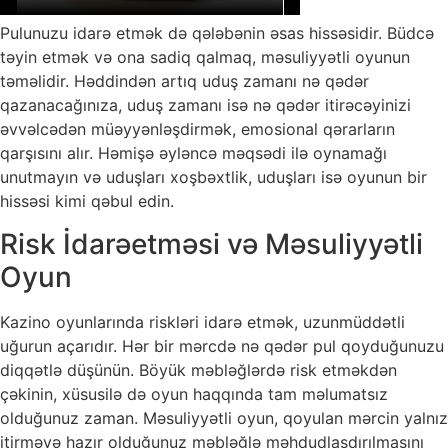
Pulunuzu idarə etmək də qələbənin əsas hissəsidir. Büdcə
təyin etmək və ona sadiq qalmaq, məsuliyyətli oyunun
təməlidir. Həddindən artıq uduş zamanı nə qədər
qazanacağınıza, uduş zamanı isə nə qədər itirəcəyinizi
əvvəlcədən müəyyənləşdirmək, emosional qərarların
qarşısını alır. Həmişə əyləncə məqsədi ilə oynamağı
unutmayın və uduşları xoşbəxtlik, uduşları isə oyunun bir
hissəsi kimi qəbul edin.
Risk İdarəetməsi və Məsuliyyətli
Oyun
Kazino oyunlarında riskləri idarə etmək, uzunmüddətli
uğurun açarıdır. Hər bir mərcdə nə qədər pul qoyduğunuzu
diqqətlə düşünün. Böyük məbləğlərdə risk etməkdən
çəkinin, xüsusilə də oyun haqqında tam məlumatsız
olduğunuz zaman. Məsuliyyətli oyun, qoyulan mərcin yalnız
itirməyə hazır olduğunuz məbləğlə məhdudlaşdırılmasını