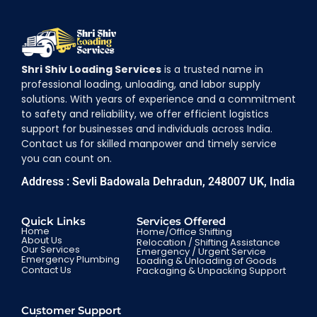
Shri Shiv Loading Services
is a trusted name in
professional loading, unloading, and labor supply
solutions. With years of experience and a commitment
to safety and reliability, we offer efficient logistics
support for businesses and individuals across India.
Contact us for skilled manpower and timely service
you can count on.
Address : Sevli Badowala Dehradun, 248007 UK, India
Quick Links
Services Offered
Home
Home/Office Shifting
About Us
Relocation / Shifting Assistance
Our Services
Emergency / Urgent Service
Emergency Plumbing
Loading & Unloading of Goods
Contact Us
Packaging & Unpacking Support
Customer Support