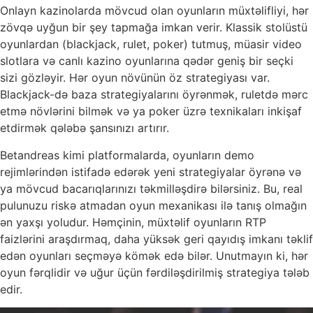
Onlayn kazinolarda mövcud olan oyunların müxtəlifliyi, hər
zövqə uyğun bir şey tapmağa imkan verir. Klassik stolüstü
oyunlardan (blackjack, rulet, poker) tutmuş, müasir video
slotlara və canlı kazino oyunlarına qədər geniş bir seçki
sizi gözləyir. Hər oyun növünün öz strategiyası var.
Blackjack-də baza strategiyalarını öyrənmək, ruletdə mərc
etmə növlərini bilmək və ya poker üzrə texnikaları inkişaf
etdirmək qələbə şansınızı artırır.
Betandreas kimi platformalarda, oyunların demo
rejimlərindən istifadə edərək yeni strategiyalar öyrənə və
ya mövcud bacarıqlarınızı təkmilləşdirə bilərsiniz. Bu, real
pulunuzu riskə atmadan oyun mexanikası ilə tanış olmağın
ən yaxşı yoludur. Həmçinin, müxtəlif oyunların RTP
faizlərini araşdırmaq, daha yüksək geri qayıdış imkanı təklif
edən oyunları seçməyə kömək edə bilər. Unutmayın ki, hər
oyun fərqlidir və uğur üçün fərdiləşdirilmiş strategiya tələb
edir.