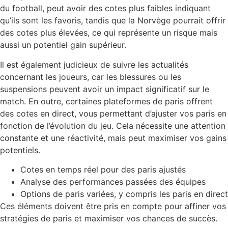
du football, peut avoir des cotes plus faibles indiquant
qu’ils sont les favoris, tandis que la Norvège pourrait offrir
des cotes plus élevées, ce qui représente un risque mais
aussi un potentiel gain supérieur.
Il est également judicieux de suivre les actualités
concernant les joueurs, car les blessures ou les
suspensions peuvent avoir un impact significatif sur le
match. En outre, certaines plateformes de paris offrent
des cotes en direct, vous permettant d’ajuster vos paris en
fonction de l’évolution du jeu. Cela nécessite une attention
constante et une réactivité, mais peut maximiser vos gains
potentiels.
Cotes en temps réel pour des paris ajustés
Analyse des performances passées des équipes
Options de paris variées, y compris les paris en direct
Ces éléments doivent être pris en compte pour affiner vos
stratégies de paris et maximiser vos chances de succès.