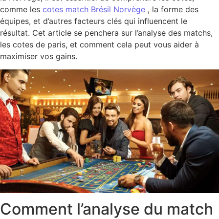
comme les
cotes match Brésil Norvège
, la forme des
équipes, et d’autres facteurs clés qui influencent le
résultat. Cet article se penchera sur l’analyse des matchs,
les cotes de paris, et comment cela peut vous aider à
maximiser vos gains.
Comment l’analyse du match