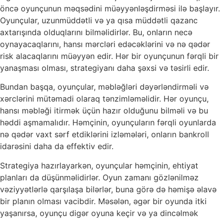
öncə oyunçunun məqsədini müəyyənləşdirməsi ilə başlayır.
Oyunçular, uzunmüddətli və ya qısa müddətli qazanc
axtarışında olduqlarını bilməlidirlər. Bu, onların necə
oynayacaqlarını, hansı mərcləri edəcəklərini və nə qədər
risk alacaqlarını müəyyən edir. Hər bir oyunçunun fərqli bir
yanaşması olması, strategiyanı daha şəxsi və təsirli edir.
Bundan başqa, oyunçular, məbləğləri dəyərləndirməli və
xərclərini mütəmadi olaraq tənzimləməlidir. Hər oyunçu,
hansı məbləği itirmək üçün hazır olduğunu bilməli və bu
həddi aşmamalıdır. Həmçinin, oyunçuların fərqli oyunlarda
nə qədər vaxt sərf etdiklərini izləmələri, onların bankroll
idarəsini daha da effektiv edir.
Strategiya hazırlayarkən, oyunçular həmçinin, ehtiyat
planları da düşünməlidirlər. Oyun zamanı gözlənilməz
vəziyyətlərlə qarşılaşa bilərlər, buna görə də həmişə əlavə
bir planın olması vacibdir. Məsələn, əgər bir oyunda itki
yaşanırsa, oyunçu digər oyuna keçir və ya dincəlmək