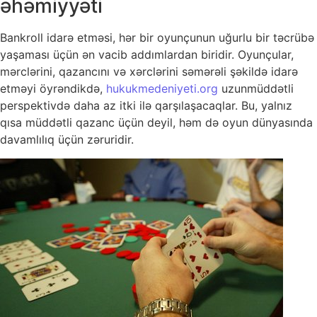
əhəmiyyəti
Bankroll idarə etməsi, hər bir oyunçunun uğurlu bir təcrübə
yaşaması üçün ən vacib addımlardan biridir. Oyunçular,
mərclərini, qazancını və xərclərini səmərəli şəkildə idarə
etməyi öyrəndikdə,
hukukmedeniyeti.org
uzunmüddətli
perspektivdə daha az itki ilə qarşılaşacaqlar. Bu, yalnız
qısa müddətli qazanc üçün deyil, həm də oyun dünyasında
davamlılıq üçün zəruridir.