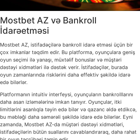
Mostbet AZ və Bankroll
İdarəetməsi
Mostbet AZ, istifadəçilərə bankroll idarə etməsi üçün bir
çox imkanlar təqdim edir. Bu platforma, oyunçulara geniş
oyun seçimi ilə yanaşı, müxtəlif bonuslar və müştəri
dəstəyi xidmətləri ilə dəstək verir. İstifadəçilər, burada
oyun zamanlarında risklərini daha effektiv şəkildə idarə
edə bilərlər.
Platformanın intuitiv interfeysi, oyunçuların bankrolllarını
daha asan izləmələrinə imkan tanıyır. Oyunçular, itki
limitlərini asanlıqla təyin edə bilər və qazanc əldə etdikcə,
bu məbləği daha səmərəli şəkildə idarə edə bilərlər. Eyni
zamanda, Mostbet AZ-da müştəri dəstəyi xidmətləri,
istifadəçilərin bütün suallarını cavablandıraraq, daha rahat
bir oyun təcrübəsi təmin edir.